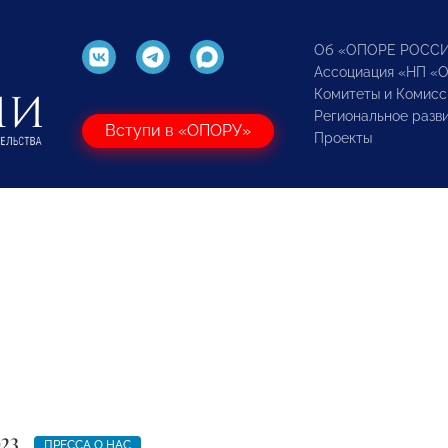
Об «ОПОРЕ РОСС
Ассоциация «НП «
Комитеты и Комисс
Региональное разв
Вступи в «ОПОРУ»
Проекты
023
ПРЕССА О НАС