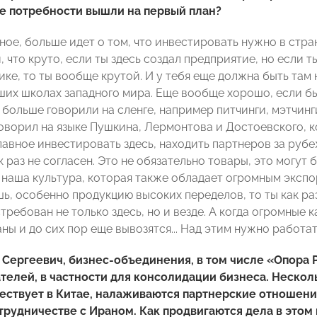
е потребности вышли на первый план?
рное, больше идет о том, что инвестировать нужно в стр
 что круто, если ты здесь создал предприятие, но если ты
ике, то ты вообще крутой. И у тебя еще должна быть там
чших школах западного мира. Еще вообще хорошо, если бы
 больше говорили на сленге, например питчинги, мэтчинг
ворил на языке Пушкина, Лермонтова и Достоевского, кот
главное инвестировать здесь, находить партнеров за руб
к раз не согласен. Это не обязательно товары, это могут б
 наша культура, которая также обладает огромным экспо
, особенно продукцию высоких переделов, то ты как раз 
стребован не только здесь, но и везде. А когда огромные
ны и до сих пор еще вывозятся... Над этим нужно работат
Сергеевич, бизнес-объединения, в том числе «Опора 
елей, в частности для консолидации бизнеса. Нескол
ствует в Китае, налаживаются партнерские отношения
трудничестве с Ираном. Как продвигаются дела в этом