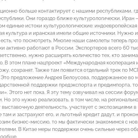
ционно больше контактирует с нашими республиками, где
еспублики. Они гораздо ближе культурологически. Иран 
ом единые истоки культурологические: индоевропейская с
ая культура и иранская имели общие источники. Нужно из
м есть, что посмотреть. Многие наши самолеты теперь пр
ки активно работают в России. Экспортеров всего 60 тыс
тветственно, нужно расширять количество тех, кто зани
ю. В этом плане нацпроект «Международная кооперация и
хожу, сохранят. Также там появится отдельный трек по М
 Это предложение Андрея Белоусова, поддержанное во
дарственной поддержки предэкспорта и предимпорта, то 
». Этого нет пока. Я эту тему озвучивал на сессии фору
и. Но это нужно реализовать, в том числе, на региональ
 выставочную деятельность, участвует с экспозициями в
е там и застрахуют его, и льготный кредит дадут, и проко
озим бизнес-миссию, то мы фактически знакомимся с но
елями. В Китае меры поддержки очень сильные через общ
вообще.