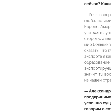
сейчас? Каки
— Речь, наве
глобалистами,
Европе, Амер
учиться в лу
сторону, а мы
мир больше го
сказать, что 
экспорта я ка
образование,
экспортируешь
значит, ты во
из нашей стра
— Александр 
предпринимат
успешно суще
говорим о со