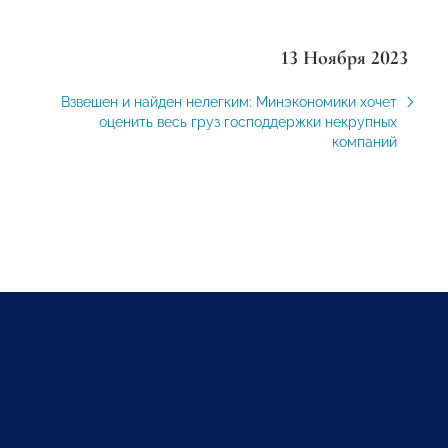
13 Ноября 2023
Взвешен и найден нелегким: Минэкономики хочет
оценить весь груз господдержки некрупных
компаний