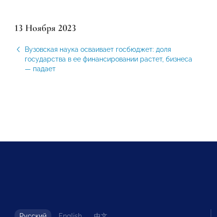
13 Ноября 2023
Вузовская наука осваивает госбюджет: доля
государства в ее финансировании растет, бизнеса
— падает
Русский
English
中文