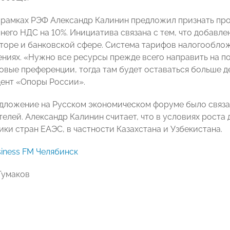
в рамках РЭФ Александр Калинин предложил признать п
 него НДС на 10%. Инициатива связана с тем, что добавл
торе и банковской сфере. Система тарифов налогооблож
ениях. «Нужно все ресурсы прежде всего направить на п
говые преференции, тогда там будет оставаться больше д
дент «Опоры России».
дложение на Русском экономическом форуме было связа
елей. Александр Калинин считает, что в условиях роста
ики стран ЕАЭС, в частности Казахстана и Узбекистана.
iness FM Челябинск
Тумаков