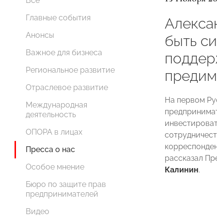
Все
Главные события
Алекса
Анонсы
быть с
Важное для бизнеса
поддер
Региональное развитие
предим
Отраслевое развитие
На первом Ру
Международная
предпринимат
деятельность
инвестироват
ОПОРА в лицах
сотрудничест
корреспонден
Пресса о нас
рассказал П
Особое мнение
Калинин
.
Бюро по защите прав
предпринимателей
Видео