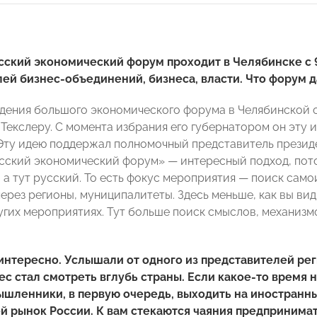
ский экономический форум проходит в Челябинске с 9 
ей бизнес-объединений, бизнеса, власти. Что форум
дения большого экономического форума в Челябинской
Текслеру. С момента избрания его губернатором он эту и
Эту идею поддержал полномочный представитель президе
сский экономический форум» — интересный подход, пото
 а тут русский. То есть фокус мероприятия — поиск сам
через регионы, муниципалитеты. Здесь меньше, как вы в
угих мероприятиях. Тут больше поиск смыслов, механизмо
интересно. Услышали от одного из представителей ре
ес стал смотреть вглубь страны. Если какое-то время н
шленники, в первую очередь, выходить на иностранны
й рынок России. К вам стекаются чаяния предпринимат