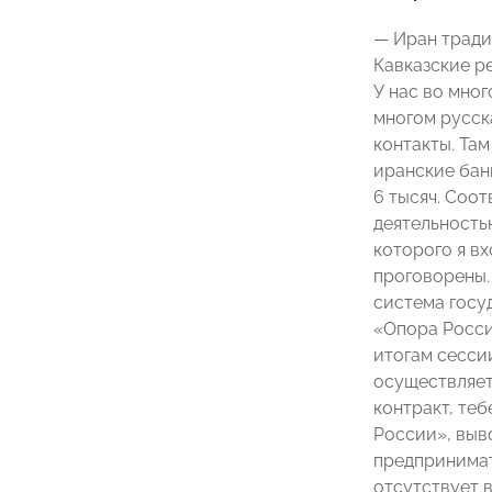
— Иран тради
Кавказские р
У нас во мног
многом русск
контакты. Та
иранские бан
6 тысяч. Соо
деятельность
которого я в
проговорены.
система госу
«Опора России
итогам сесси
осуществляет
контракт, теб
России», выв
предпринимат
отсутствует 