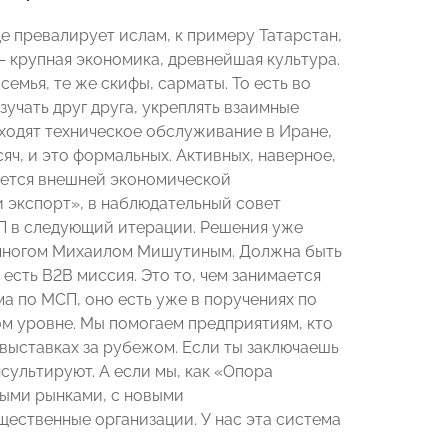
 превалирует ислам, к примеру Татарстан,
— крупная экономика, древнейшая культура.
емья, те же скифы, сарматы. То есть во
учать друг друга, укреплять взаимные
оходят техническое обслуживание в Иране,
яч, и это формальных. Активных, наверное,
мается внешней экономической
 экспорт», в наблюдательный совет
СП в следующий итерации. Решения уже
 многом Михаилом Мишутиным. Должна быть
есть B2B миссия. Это то, чем занимается
ма по МСП, оно есть уже в поручениях по
ном уровне. Мы помогаем предприятиям, кто
 выставках за рубежом. Если ты заключаешь
нсультируют. А если мы, как «Опора
выми рынками, с новыми
ественные организации. У нас эта система