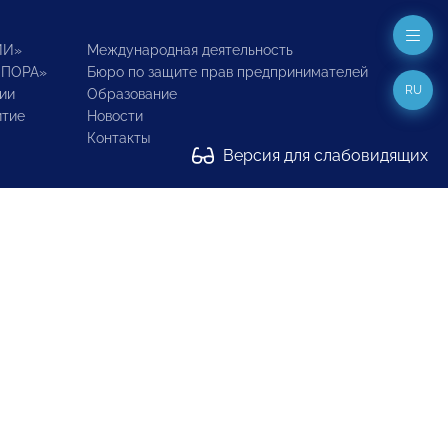
ИИ»
Международная деятельность
ОПОРА»
Бюро по защите прав предпринимателей
RU
ии
Образование
итие
Новости
Контакты
Версия для слабовидящих