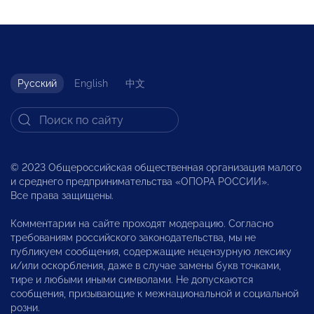
Русский
English
中文
© 2023 Общероссийская общественная организация малого
и среднего предпринимательства «ОПОРА РОССИИ».
Все права защищены.
Комментарии на сайте проходят модерацию. Согласно
требованиям российского законодательства, мы не
публикуем сообщения, содержащие нецензурную лексику
и/или оскорбления, даже в случае замены букв точками,
тире и любыми иными символами. Не допускаются
сообщения, призывающие к межнациональной и социальной
розни.