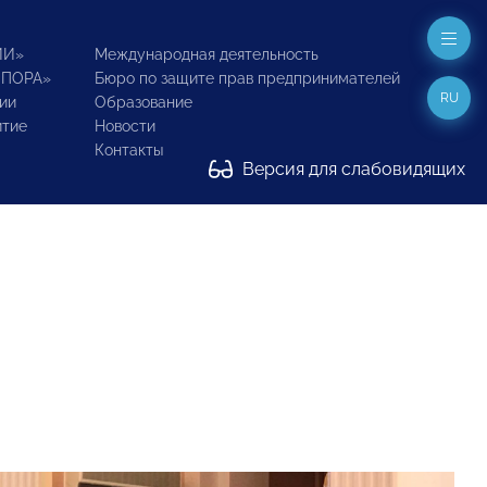
ИИ»
Международная деятельность
ОПОРА»
Бюро по защите прав предпринимателей
RU
ии
Образование
итие
Новости
Контакты
Версия для слабовидящих