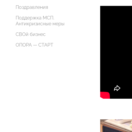
Поздравления
Поддержка МСП.
Антикризисные меры
СВОй бизнес
ОПОРА — СТАРТ