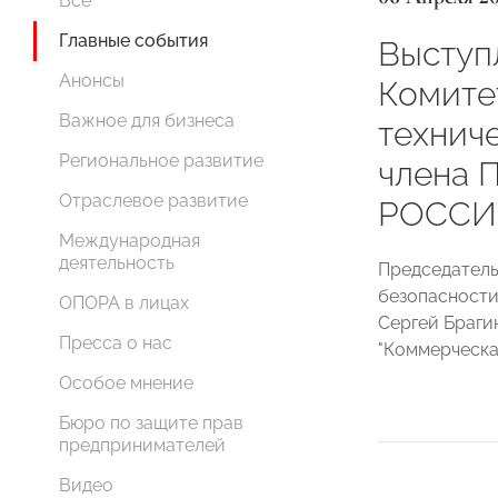
Все
Главные события
Выступ
Анонсы
Комите
Важное для бизнеса
технич
Региональное развитие
члена 
Отраслевое развитие
РОССИИ
Международная
деятельность
Председатель
безопасност
ОПОРА в лицах
Сергей Браги
Пресса о нас
"Коммерческ
Особое мнение
Бюро по защите прав
предпринимателей
Видео