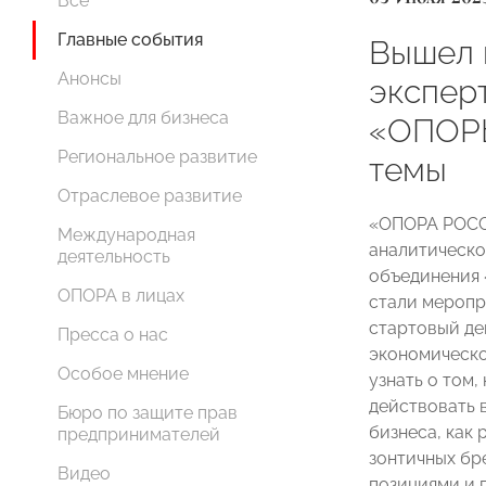
Все
Главные события
Вышел 
Анонсы
экспер
Важное для бизнеса
«ОПОРЫ
Региональное развитие
темы
Отраслевое развитие
«ОПОРА РОСС
Международная
аналитическо
деятельность
объединения 
ОПОРА в лицах
стали меропр
стартовый де
Пресса о нас
экономическо
Особое мнение
узнать о том,
действовать 
Бюро по защите прав
бизнеса, как
предпринимателей
зонтичных бр
Видео
позициями и