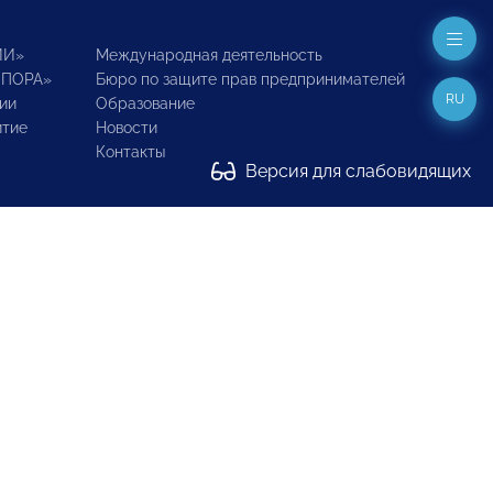
ИИ»
Международная деятельность
ОПОРА»
Бюро по защите прав предпринимателей
RU
ии
Образование
итие
Новости
Контакты
Версия для слабовидящих