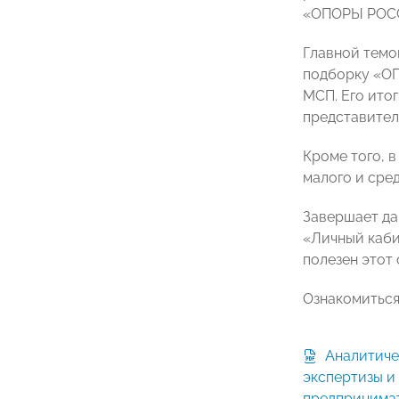
«ОПОРЫ РОССИ
Главной темо
подборку «ОП
МСП. Его ито
представител
Кроме того, 
малого и сре
Завершает да
«Личный каби
полезен этот 
Ознакомиться
Аналитический вестник Центра
экспертизы и
предпринима