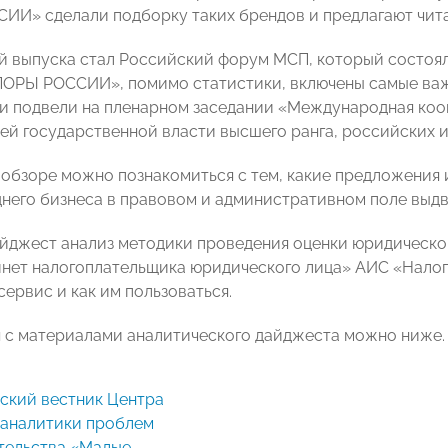
И» сделали подборку таких брендов и предлагают читат
й выпуска стал Российский форум МСП, который состоял
ОРЫ РОССИИ», помимо статистики, включены самые важ
ги подвели на пленарном заседании «Международная кооп
ей государственной власти высшего ранга, российских 
в обзоре можно познакомиться с тем, какие предложения
днего бизнеса в правовом и административном поле вы
йджест анализ методики проведения оценки юридическог
нет налогоплательщика юридического лица» АИС «Налог-
сервис и как им пользоваться.
 с материалами аналитического дайджеста можно ниже.
 аналитики проблем
тельства «Малые