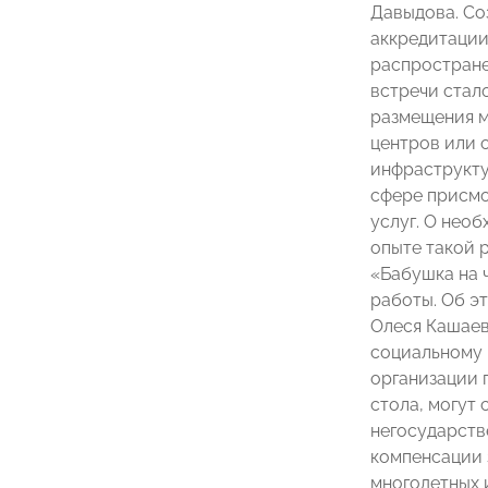
Давыдова. Со
аккредитации
распростране
встречи стал
размещения м
центров или 
инфраструкту
сфере присмо
услуг. О нео
опыте такой р
«Бабушка на 
работы. Об э
Олеся Кашаев
социальному 
организации 
стола, могут
негосударств
компенсации 
многодетных 