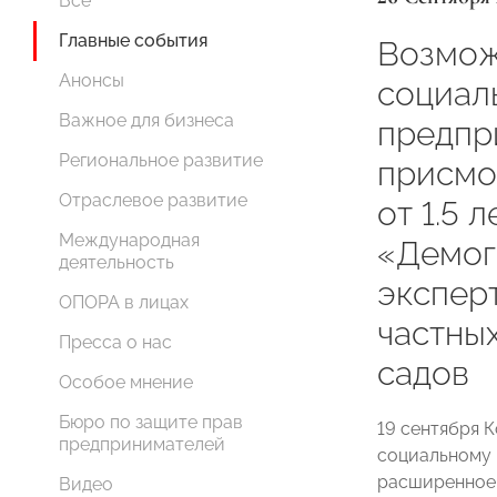
Все
Главные события
Возмож
Анонсы
социал
Важное для бизнеса
предпр
Региональное развитие
присмо
Отраслевое развитие
от 1.5 
Международная
«Демог
деятельность
экспер
ОПОРА в лицах
частны
Пресса о нас
садов
Особое мнение
Бюро по защите прав
19 сентября
предпринимателей
социальному 
расширенное
Видео