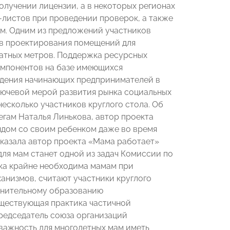
олучении лицензии, а в некоторых регионах
к-листов при проведении проверок, а также
ям. Одним из предложений участников
ов проектирования помещений для
атных метров. Поддержка ресурсных
омпонентов на базе имеющихся
ждения начинающих предпринимателей в
 ключевой мерой развития рынка социальных
есколько участников круглого стола. Об
легам Наталья Линькова, автор проекта
рядом со своим ребенком даже во время
сказала автор проекта «Мама работает»
ля мам станет одной из задач Комиссии по
ка крайне необходима мамам при
ханизмов, считают участники круглого
олнительному образованию
существующая практика частичной
редседатель союза организаций
важность для многодетных мам иметь