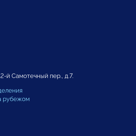
 2-й Самотечный пер., д.7.
деления
а рубежом