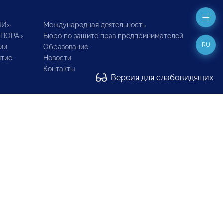
ИИ»
Международная деятельность
ОПОРА»
Бюро по защите прав предпринимателей
RU
ии
Образование
итие
Новости
Контакты
Версия для слабовидящих