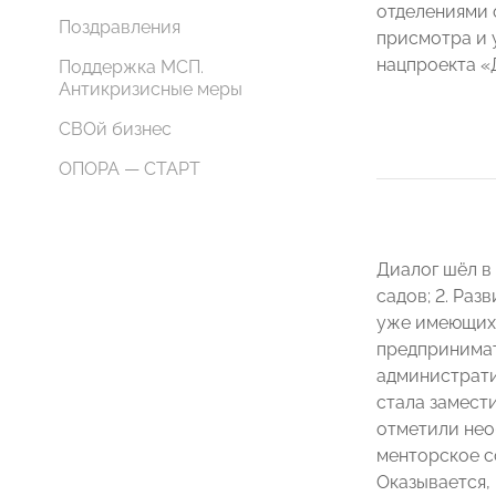
отделениями 
Поздравления
присмотра и у
нацпроекта «
Поддержка МСП.
Антикризисные меры
СВОй бизнес
ОПОРА — СТАРТ
Диалог шёл в 
садов; 2. Раз
уже имеющихс
предпринимате
администрати
стала замест
отметили нео
менторское с
Оказывается,