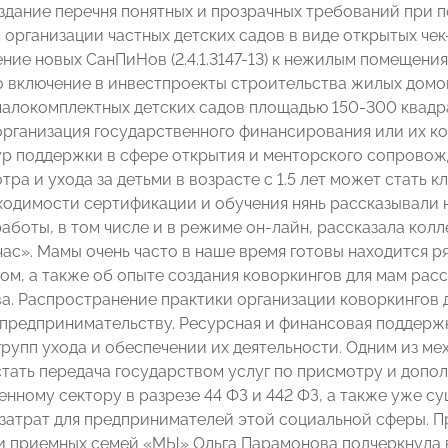
здание перечня понятных и прозрачных требований при п
 организации частных детских садов в виде открытых че
ние новых СанПиНов (2.4.1.3147-13) к нежилым помещени
о включение в инвестпроекты строительства жилых дом
алокомплектных детских садов площадью 150-300 квадр
организация государственного финансирования или их к
р поддержки в сфере открытия и менторского сопрово
тра и ухода за детьми в возрасте с 1.5 лет может стать
бходимости сертификации и обучения нянь рассказывали н
аботы, в том числе и в режиме он-лайн, рассказала кол
час». Мамы очень часто в наше время готовы находится 
том, а также об опыте создания коворкингов для мам рас
а. Распространение практики организации коворкингов д
предпринимательству. Ресурсная и финансовая поддерж
групп ухода и обеспечении их деятельности. Одним из ме
 стать передача государством услуг по присмотру и доп
енному сектору в разрезе 44 ФЗ и 442 ФЗ, а также уже 
затрат для предпринимателей этой социальной сферы. П
и приемных семей «МЫ» Ольга Парамонова подчеркнула 