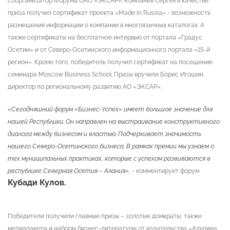
соорганизатор Форума ОАО «ЭКСАР». Компания Сергея в качестве
приза получил сертификат проекта «Made in Russia» - возможность
размещения информации о компании в многоязычных каталогах. А
также сертификаты на бесплатное интервью от портала «Градус
Осетии» и от Северо-Осетинского информационного портала «15-й
регион». Кроме того, победитель получил сертификат на посещение
семинара Moscow Business School. Призы вручили Борис Игошин,
директор по региональному развитию АО «ЭКСАР».
«Сегодняшний форум «Бизнес-Успех» имеет большое значение для
нашей Республики. Он направлен на выстраивание конструктивного
диалога между бизнесом и властью. Подчеркивает значимость
нашего Северо-Осетинского бизнеса. В рамках премии мы узнаем о
тех муниципальных практиках, которые с успехом развиваются в
республике Северная Осетия – Алания»,
- комментирует форум
Кубади Кулов.
Победители получили главные призы – золотые домкраты, также
медиапакеты и наборы бизнес-литературы от издательства «Альпина