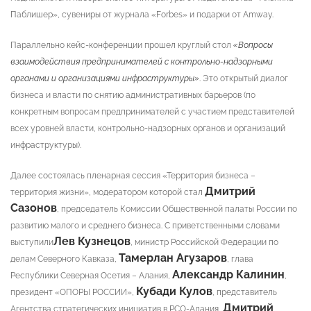
Паблишер», сувениры от журнала «Forbes» и подарки от Amway.
Параллельно кейс-конференции прошел круглый стол
«Вопросы
взаимодействия предпринимателей с контрольно-надзорными
органами и организациями инфраструктуры»
. Это открытый диалог
бизнеса и власти по снятию административных барьеров (по
конкретным вопросам предпринимателей с участием представителей
всех уровней власти, контрольно-надзорных органов и организаций
инфраструктуры).
Далее состоялась пленарная сессия «Территория бизнеса –
Дмитрий
территория жизни», модератором которой стал
Сазонов
, председатель Комиссии Общественной палаты России по
развитию малого и среднего бизнеса. С приветственными словами
Лев Кузнецов
выступили
, министр Российской Федерации по
Тамерлан Агузаров
делам Северного Кавказа,
, глава
Александр Калинин
Республики Северная Осетия – Алания,
,
Кубади Кулов
президент «ОПОРЫ РОССИИ»,
, представитель
Дмитрий
Агентства стратегических инициатив в РСО-Алания,