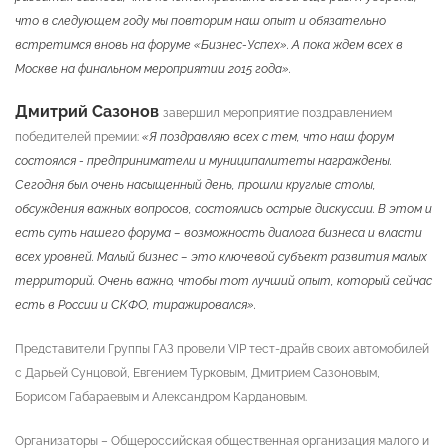
что в следующем году мы повторим наш опыт и обязательно
встретимся вновь на форуме «Бизнес-Успех». А пока ждем всех в
Москве на финальном мероприятии 2015 года».
Дмитрий Сазонов
завершил мероприятие поздравлением
победителей премии:
«Я поздравляю всех с тем, что наш форум
состоялся - предприниматели и муниципалитеты награждены.
Сегодня был очень насыщенный день,
прошли круглые столы,
обсуждения важных вопросов, состоялись острые дискуссии. В этом и
есть суть нашего форума – возможность диалога бизнеса и власти
всех уровней. Малый бизнес – это ключевой субъект развития малых
территорий. Очень важно, чтобы тот лучший опыт, который сейчас
есть в России и СКФО, тиражировался».
Представители Группы ГАЗ провели VIP тест-драйв своих автомобилей
с Дарьей Сунцовой, Евгением Турковым, Дмитрием Сазоновым,
Борисом Габараевым и Александром Кардановым.
Организаторы – Общероссийская общественная организация малого и