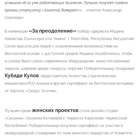
услышим об их уже работающих бизнесах. Лучшие получат символ
премии статуэтку «Золотой домкрат»»
, - отметил Александр
Сергеевич.
«За преодоление»
В номинации
победу одержала Мадина
Ахильгова (Салон красоты "Амина", г. Малгобек, Республика Ингушетия).
Салон красоты для людей с ограниченными возможностями на
бесплатной основе, с доступной средой. Мадина позаботилась, чтобы
в салоне было самое современное оборудование, низко посаженные
зеркала, широкие двери, пандусы, поручни. Победительницу поздравил
Кубади Кулов
, представитель Агентства стратегических
инициатив в РСО-Алания и вручил сертификат на бесплатное интервью
от портала «Градус Осетии».
женских проектов
Лучшим среди
стала дизайн-студия
«Сюзанна» Сюзанны Катчиевой (г. Черкесск Карачаево-Черкесской
Республики). Победительница получила сертификат на участие в
международной стажировке по теме женского лидерства от Комитета