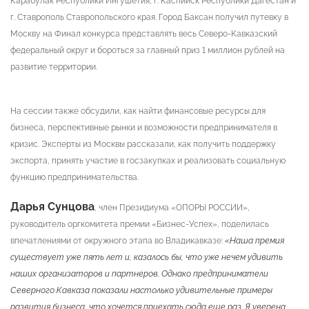
Карабулак Республики Ингушетия, г. Каспийск Республики Дагестан и
г. Ставрополь Ставропольского края. Город Баксан получил путевку в
Москву на Финал конкурса представлять весь Северо-Кавказский
федеральный округ и бороться за главный приз 1 миллион рублей на
развитие территории.
На сессии также обсудили, как найти финансовые ресурсы для
бизнеса, перспективные рынки и возможности предпринимателя в
кризис. Эксперты из Москвы рассказали, как получить поддержку
экспорта, принять участие в госзакупках и реализовать социальную
функцию предпринимательства.
Дарья Сунцова
, член Президиума «ОПОРЫ РОССИИ»,
руководитель оргкомитета премии «Бизнес-Успех», поделилась
впечатлениями от окружного этапа во Владикавказе:
«Наша премия
существует уже пять лет и, казалось бы, что уже нечем удивить
наших организаторов и партнеров. Однако предприниматели
Северного Кавказа показали настолько удивительные примеры
развития бизнеса, что хочется приехать сюда еще раз. Я уверена,