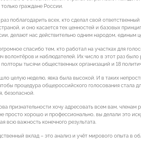
ь только граждане России.
 раз поблагодарить всех, кто сделал свой ответственны
 страной, и оно касается тех ценностей и базовых принц
сии, делают нас действительно одним народом, единым ц
огромное спасибо тем, кто работал на участках для голо
ч волонтёров и наблюдателей. Их число в этот раз было
 полторы тысячи общественных организаций и 18 политич
шло целую неделю, явка была высокой. И в таких непрост
 чтобы процедура общероссийского голосования стала дл
я, безопасной.
ова признательности хочу адресовать всем вам, членам р
е просто хорошо и профессионально, вы делали это искре
ая всю важность конечного результата.
ственный вклад – это анализ и учёт мирового опыта в о