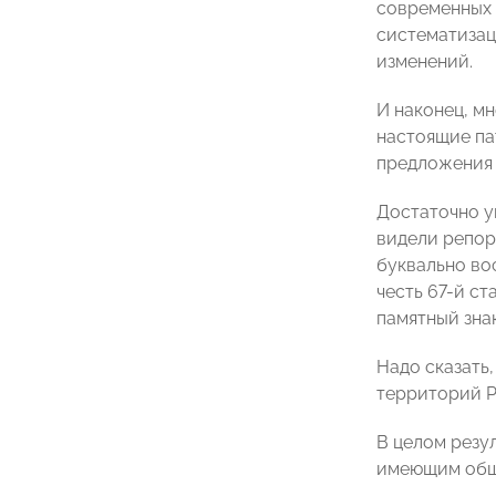
современных 
систематизац
изменений.
И наконец, м
настоящие па
предложения 
Достаточно у
видели репор
буквально во
честь 67-й с
памятный знак
Надо сказать,
территорий Р
В целом резу
имеющим общ