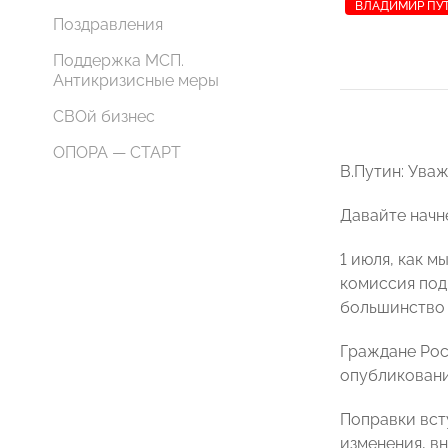
ВЛАДИМИР ПУ
Поздравления
Поддержка МСП.
Антикризисные меры
СВОй бизнес
ОПОРА — СТАРТ
В.Путин: Ува
Давайте начне
1 июля, как 
комиссия под
большинство 
Граждане Рос
опубликовани
Поправки всту
изменения, в