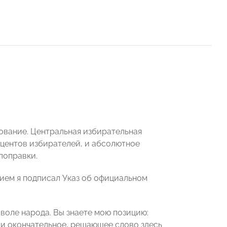
ование. Центральная избирательная
оцентов избирателей, и абсолютное
поправки.
нием я подписал Указ об официальном
 воле народа. Вы знаете мою позицию:
 и окончательное, решающее слово здесь