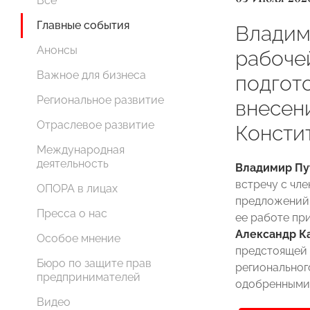
Все
Главные события
Владим
Анонсы
рабоче
Важное для бизнеса
подгот
Региональное развитие
внесен
Отраслевое развитие
Консти
Международная
деятельность
Владимир Пу
встречу с чл
ОПОРА в лицах
предложений 
Пресса о нас
ее работе п
Александр К
Особое мнение
предстоящей 
Бюро по защите прав
региональног
предпринимателей
одобренными 
Видео