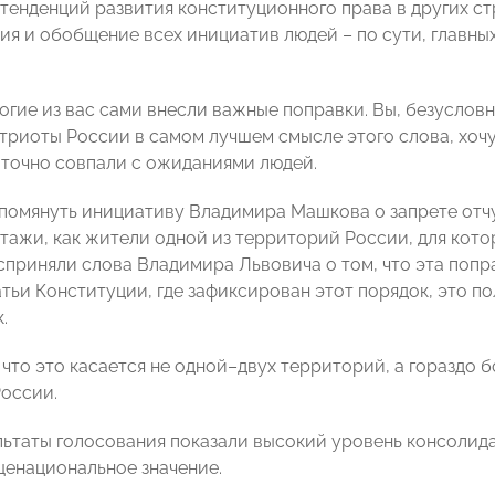
тенденций развития конституционного права в других ст
ия и обобщение всех инициатив людей – по сути, главны
ногие из вас сами внесли важные поправки. Вы, безуслов
триоты России в самом лучшем смысле этого слова, хочу
точно совпали с ожиданиями людей.
помянуть инициативу Владимира Машкова о запрете отч
тажи, как жители одной из территорий России, для кото
сприняли слова Владимира Львовича о том, что эта попр
татьи Конституции, где зафиксирован этот порядок, это
.
 что это касается не одной–двух территорий, а гораздо
оссии.
льтаты голосования показали высокий уровень консолид
енациональное значение.