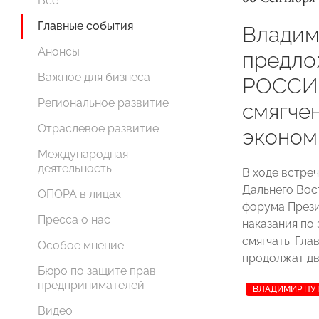
Все
Главные события
Владим
Анонсы
предл
Важное для бизнеса
РОССИИ
Региональное развитие
смягче
Отраслевое развитие
эконом
Международная
деятельность
В ходе встре
Дальнего Вос
ОПОРА в лицах
форума През
Пресса о нас
наказания по
смягчать. Гла
Особое мнение
продолжат дв
Бюро по защите прав
предпринимателей
ВЛАДИМИР ПУ
Видео