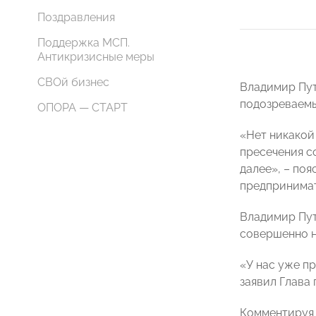
Поздравления
Поддержка МСП.
Антикризисные меры
СВОй бизнес
Владимир Пут
подозреваемы
ОПОРА — СТАРТ
«Нет никакой
пресечения с
далее», – по
предпринимат
Владимир Пут
совершенно 
«У нас уже пр
заявил Глава 
Комментируя