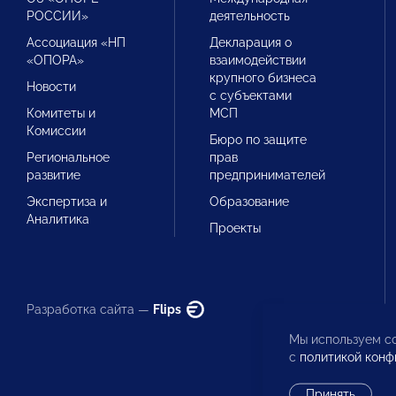
РОССИИ»
деятельность
Ассоциация «НП
Декларация о
«ОПОРА»
взаимодействии
крупного бизнеса
Новости
с субъектами
Комитеты и
МСП
Комиссии
Бюро по защите
Региональное
прав
развитие
предпринимателей
Экспертиза и
Образование
Аналитика
Проекты
Разработка сайта —
Flips
Мы используем co
с
политикой конф
Принять