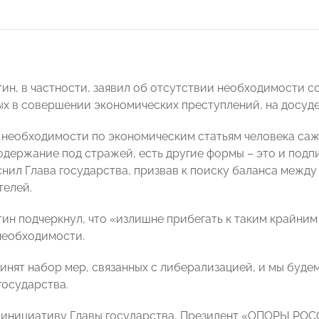
ин, в частности, заявил об отсутствии необходимости 
х в совершении экономических преступлений, на досуде
 необходимости по экономическим статьям человека сажа
одержание под стражей, есть другие формы – это и подпи
яснил Глава государства, призвав к поиску баланса межд
елей.
ин подчеркнул, что «излишне прибегать к таким крайним
необходимости.
инят набор мер, связанных с либерализацией, и мы будем
государства.
 инициативу Главы государства, Президент «ОПОРЫ РО