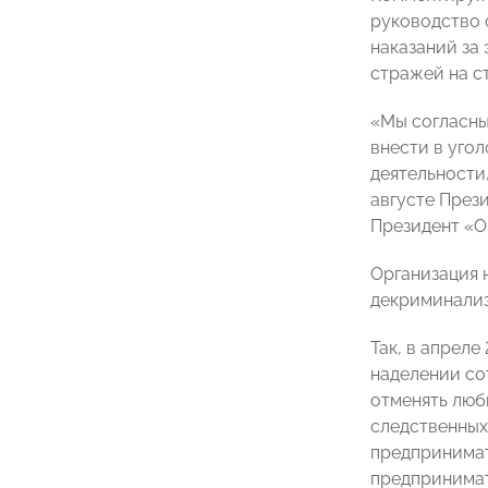
руководство 
наказаний за
стражей на с
«Мы согласны
внести в уго
деятельности
августе През
Президент «
Организация 
декриминализ
Так, в апрел
наделении со
отменять люб
следственных
предпринимат
предпринимат