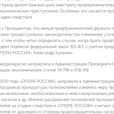
страны делает важные шаги навстречу предпринимательс
 экономические преступления. Особенно это касается п
тадии следствия.
 с Президентом, что нельзя предпринимателей держать п
ловно-процессуальное законодательство изменения, уто
, с тем чтобы четко определить случаи, когда брать пре
идент подписал федеральный закон 315-ФЗ, с учетом пр
ОПОРЫ РОССИИ» Александр Калинин.
неоднократно направляла в Администрацию Президента 
ации экономических статей УК РФ и УПК РФ.
е 2019 года «ОПОРА РОССИИ» направила в Администраци
трудников прокуратуры полномочиями изменять меру пр
ые незаконные, необоснованные и немотивированные ре
 органов и др. Именно расширение полномочий прокурат
елей на стадии следствия в «ОПОРЕ РОССИИ» считают о
елей от давления со стороны правоохранительных орган