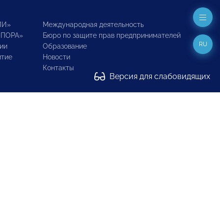
ИИ»
Международная деятельность
ОПОРА»
Бюро по защите прав предпринимателей
RU
ии
Образование
итие
Новости
Контакты
Версия для слабовидящих