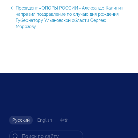
Президент «ОПОРЫ РОССИИ» Александр Калинин
направил поздравление по случаю дня рождения
Губернатору Ульяновской области Сергею
Морозову
Русский
English
中文