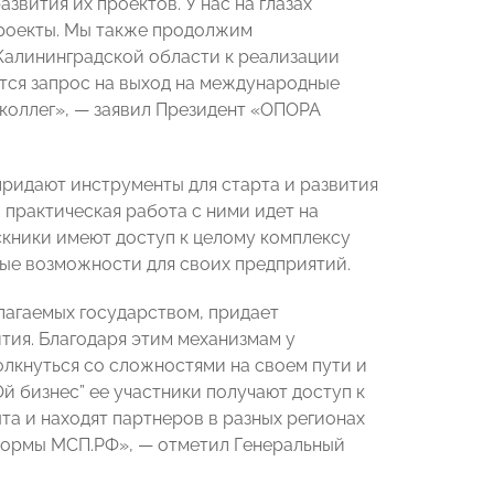
звития их проектов. У нас на глазах
проекты. Мы также продолжим
 Калининградской области к реализации
ится запрос на выход на международные
 коллег», — заявил Президент «ОПОРА
ридают инструменты для старта и развития
 практическая работа с ними идет на
скники имеют доступ к целому комплексу
вые возможности для своих предприятий.
лагаемых государством, придает
ия. Благодаря этим механизмам у
лкнуться со сложностями на своем пути и
й бизнес” ее участники получают доступ к
та и находят партнеров в разных регионах
формы МСП.РФ», — отметил Генеральный