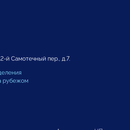
 2-й Самотечный пер., д.7.
деления
а рубежом