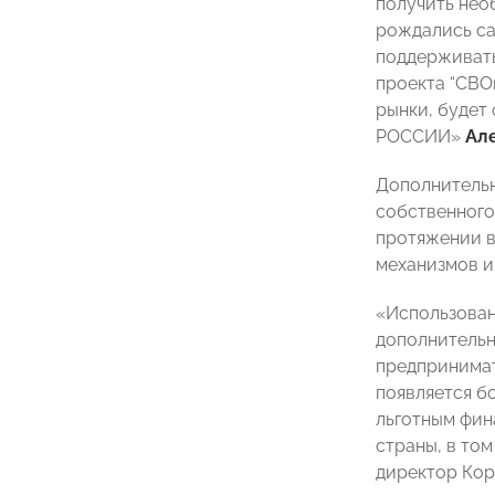
получить необ
рождались са
поддерживать
проекта “СВО
рынки, будет
РОССИИ»
Ал
Дополнительн
собственного
протяжении в
механизмов и
«Использован
дополнительн
предпринимат
появляется б
льготным фин
страны, в то
директор Ко