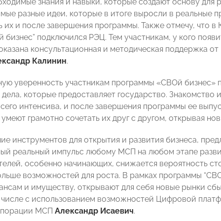
ходимые знания и навыки, которые создают основу для ра
мые разные идеи, которые в итоге выросли в реальные 
 их и после завершения программы. Также отмечу, что в
й бизнес” подключился РЭЦ. Тем участникам, у кого появ
 оказана консультационная и методическая поддержка от
ександр Калинин
.
ую уверенность участникам программы «СВОй бизнес» п
 дела, которые предоставляет государство. Знакомство и
сего интенсива, и после завершения программы ее выпу
 умеют грамотно сочетать их друг с другом, открывая но
ие инструментов для открытия и развития бизнеса, пред
ый реальный импульс любому МСП на любом этапе развит
елей, особенно начинающих, снижается вероятность сто
ольше возможностей для роста. В рамках программы “СВО
ансам и имуществу, открывают для себя новые рынки сбы
м числе с использованием возможностей Цифровой плат
рпорации МСП
Александр Исаевич
.