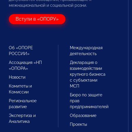
межнациональной и социальной розни.
Вступи в «ОПОРУ»
Об «ОПОРЕ
Международная
РОССИИ»
деятельность
Ассоциация «НП
Декларация о
«ОПОРА»
взаимодействии
крупного бизнеса
Новости
с субъектами
Комитеты и
МСП
Комиссии
Бюро по защите
Региональное
прав
развитие
предпринимателей
Экспертиза и
Образование
Аналитика
Проекты