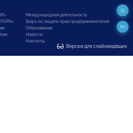
ИИ»
Международная деятельность
ОПОРА»
Бюро по защите прав предпринимателей
RU
ии
Образование
итие
Новости
Контакты
Версия для слабовидящих