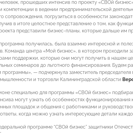
 человек, прошедших интенсив по проекту «СВОй бизнес»
и компетенции в ведении предпринимательской деятельно
го сопровождения, погрузиться в особенности законодат
лучив в итоге целостное представление о том, как функц
роекта представили бизнес-планы, которые дальше им пр
программа получилась, была взаимно интересной и полезн
в. Команда центра «Мой бизнес», в котором проходили з
рами поддержки, которые они могут получить в нашем цен
льных семинаров до льготного финансирования. Будем р
 программы», — подчеркнула заместитель председателя 
омышленности и торговли Калининградской области
Вер
ионе специально для программы «СВОй бизнес» подбираю
енсива могут узнать об особенностях функционирования
нных площадок и общения с работниками и руководство
 ответы, когда можно узнать интересующие детали каждо
едеральной программе “СВОй бизнес” защитники Отечеств