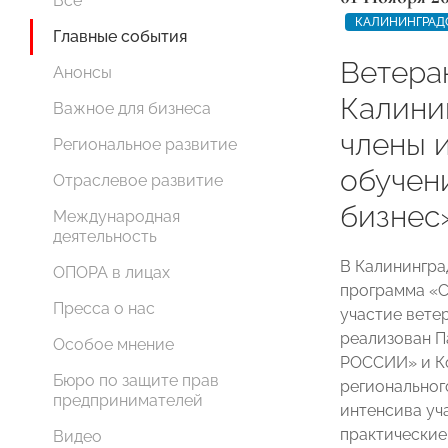
Все
КАЛИНИНГРАД
Главные события
Ветера
Анонсы
Калини
Важное для бизнеса
члены 
Региональное развитие
обучен
Отраслевое развитие
бизнес
Международная
деятельность
В Калинингра
ОПОРА в лицах
программа «С
Пресса о нас
участие вете
реализован 
Особое мнение
РОССИИ» и К
Бюро по защите прав
регионального
предпринимателей
интенсива уч
практические
Видео