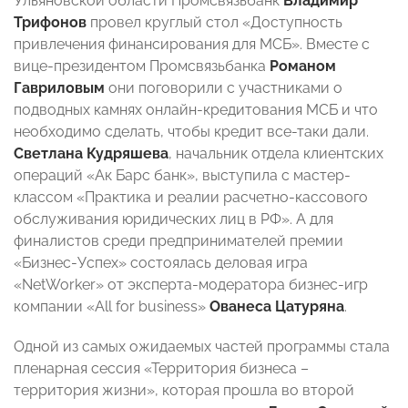
Ульяновской области Промсвязьбанк
Владимир
Трифонов
провел круглый стол «Доступность
привлечения финансирования для МСБ». Вместе с
вице-президентом Промсвязьбанка
Романом
Гавриловым
они поговорили с участниками о
подводных камнях онлайн-кредитования МСБ и что
необходимо сделать, чтобы кредит все-таки дали.
Светлана Кудряшева
, начальник отдела клиентских
операций «Ак Барс банк», выступила с мастер-
классом «Практика и реалии расчетно-кассового
обслуживания юридических лиц в РФ». А для
финалистов среди предпринимателей премии
«Бизнес-Успех» состоялась деловая игра
«NetWorker» от эксперта-модератора бизнес-игр
компании «All for business»
Ованеса Цатуряна
.
Одной из самых ожидаемых частей программы стала
пленарная сессия «Территория бизнеса –
территория жизни», которая прошла во второй