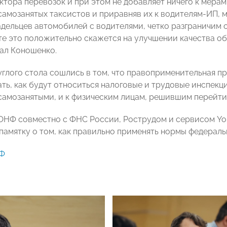
ктора перевозок и при этом не добавляет ничего к мерам
самозанятых таксистов и приравняв их к водителям-ИП,
дельцев автомобилей с водителями, четко разграничим о
те это положительно скажется на улучшении качества о
зал Коношенко.
углого стола сошлись в том, что правоприменительная п
ть, как будут относиться налоговые и трудовые инспекц
самозанятыми, и к физическим лицам, решившим перейти
 ОНФ совместно с ФНС России, Рострудом и сервисом You
памятку о том, как правильно применять нормы федеральн
Ф