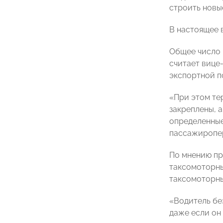
строить новые
В настоящее 
Общее число 
считает вице
экспортной 
«При этом те
закреплены, 
определенные
пассажиропер
По мнению пр
таксомоторн
таксомоторны
«Водитель бе
даже если он