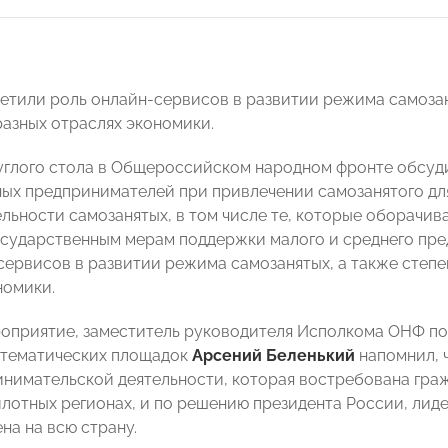
етили роль онлайн-сервисов в развитии режима самозаня
разных отраслях экономики.
углого стола в Общероссийском народном фронте обсуд
ых предпринимателей при привлечении самозанятого дл
ельности самозанятых, в том числе те, которые оборачи
осударственным мерам поддержки малого и среднего пр
сервисов в развитии режима самозанятых, а также степен
номики.
оприятие, заместитель руководителя Исполкома ОНФ по
 тематических площадок
Арсений Беленький
напомнил, ч
нимательской деятельности, которая востребована гра
илотных регионах, и по решению президента России, ли
на на всю страну.