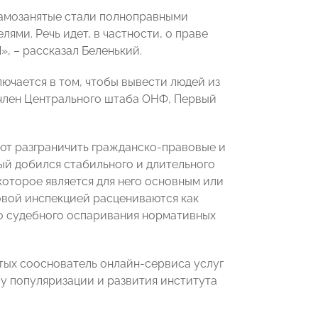
самозанятые стали полноправными
ми. Речь идет, в частности, о праве
», – рассказал Беленький.
ючается в том, чтобы вывести людей из
 член Центрального штаба ОНФ, Первый
яют разграничить гражданско-правовые и
ый добился стабильного и длительного
оторое является для него основным или
овой инспекцией расцениваются как
о судебного оспаривания нормативных
тых сооснователь онлайн-сервиса услуг
 популяризации и развития института