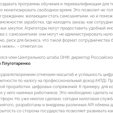
оздавать программы обучения и переквалификации для те
о монетизировать свободное время. Это позволит не то
 гражданам, желающим стать самозанятыми, но и поможе
зможностях заработка, где находить заказы, как сотрудн
ных закупок. Агрегаторы могут предоставить удобный ин
ва с самозанятыми: они могут не администрировать налог
но, риск для бизнеса, что такой формат сотрудничества
 ниже», – отметил он.
ился член Центрального штаба ОНФ, директор Российск
й Плуготаренко
.
 удовлетворением отмечаем масштаб и успешность циф
четности по налогу на профессиональный доход (НПД). П
ой проработки, цифровых сопряжений. К примеру, для ко
ие у него наемных работников. Это необходимо сделать 
тформ. Но уже многое сделано: сегодня налоговая служ
анятого, разработаны и внедрены различные API обмена
рытость со стороны государства позволяет развивать ка