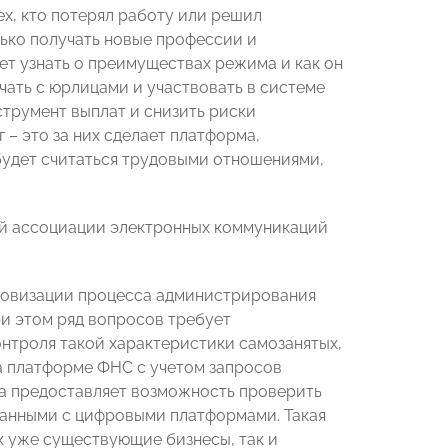
х, кто потерял работу или решил
лько получать новые профессии и
т узнать о преимуществах режима и как он
ичать с юрлицами и участвовать в системе
струмент выплат и снизить риски
 – это за них сделает платформа,
 будет считаться трудовыми отношениями,
ой ассоциации электронных коммуникаций
ровизации процесса администрирования
ри этом ряд вопросов требует
нтроля такой характеристики самозанятых,
на платформе ФНС с учетом запросов
ба предоставляет возможность проверить
 данными с цифровыми платформами. Такая
к уже существующие бизнесы, так и