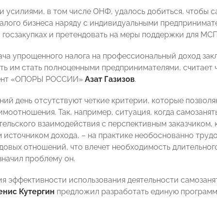
 усилиями, в том числе ОНФ, удалось добиться, чтобы 
алого бизнеса наряду с индивидуальными предпринимателя
 госзакупках и претендовать на меры поддержки для МСП
ача упрощенного налога на профессиональный доход закл
ить им стать полноценными предпринимателями, считает
ент «ОПОРЫ РОССИИ»
Азат Газизов
.
ний день отсутствуют четкие критерии, которые позвол
имоотношения. Так, например, ситуация, когда самозанят
ельского взаимодействия с перспективным заказчиком, к
 источником дохода, – на практике необоснованно труд
довых отношений, что влечет необходимость длительног
значил проблему он.
я эффективности использования деятельности самозаня
енис Кутергин
предложил разработать единую программу