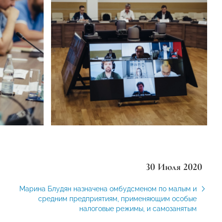
30 Июля 2020
Марина Блудян назначена омбудсменом по малым и
средним предприятиям, применяющим особые
налоговые режимы, и самозанятым