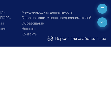
ИИ»
Международная деятельность
ОПОРА»
Бюро по защите прав предпринимателей
RU
ии
Образование
итие
Новости
Контакты
Версия для слабовидящих