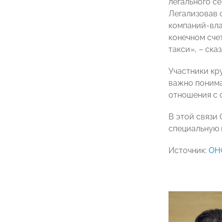
легального се
Легализовав 
компаний-вла
конечном сче
такси», – ска
Участники кр
важно понима
отношения с 
В этой связи
специальную 
Источник:
ОН