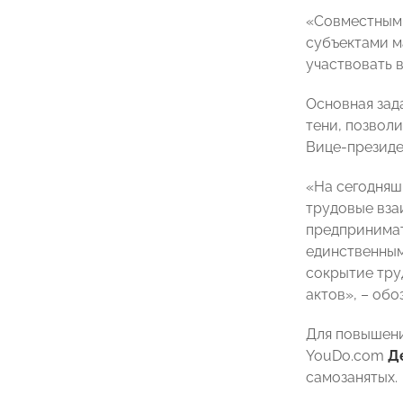
«Совместными
субъектами м
участвовать в
Основная зад
тени, позвол
Вице-презид
«На сегодняш
трудовые вза
предпринимат
единственным
сокрытие тру
актов», – обо
Для повышени
YouDo.com
Д
самозанятых.