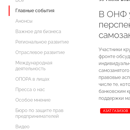
Все
Главные события
В ОНФ 
Анонсы
перспе
Важное для бизнеса
самоза
Региональное развитие
Участники кр
Отраслевое развитие
фронте обсуд
Международная
индивидуальн
деятельность
самозанятого
правовые асп
ОПОРА в лицах
числе те, ко
Пресса о нас
банковским к
поддержки ма
Особое мнение
Бюро по защите прав
АЗАТ ГАЗИЗОВ
предпринимателей
Видео