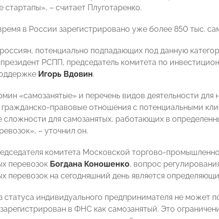
 стартапы», – считает Плуготаренко.
время в России зарегистрировано уже более 850 тыс. сам
россиян, потенциально подпадающих под данную категори
-президент РСПП, председатель комитета по инвестицион
поддержке
Игорь Вдовин
.
рмин «самозанятые» и перечень видов деятельности для 
а гражданско-правовые отношения с потенциальными кли
 сложности для самозанятых, работающих в определенны
евозок», – уточнил он.
едседателя комитета Московской торгово-промышленно
ых перевозок
Богдана Коношенко
, вопрос регулировани
х перевозок на сегодняшний день является определяющим
з статуса индивидуального предпринимателя не может по
 зарегистрирован в ФНС как самозанятый. Это ограничен