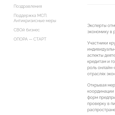
Поздравления
Поддержка МСП.
Антикризисные меры
Эксперты отм
СВОй бизнес
экономику в 
ОПОРА — СТАРТ
Участники кр
индивидуальн
аспекты деят
кредитам и г
роль онлайн-
отраслях эко
Открывая мер
координации
форм предпри
проверку в п
распростране