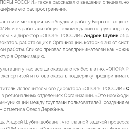
ПОРЫ РОССИИ» также рассказал о введении специальног
ецифике его распространения.
участники мероприятия обсудили работу Бюро по защите
И» и выработали общие рекомендации по руководству 
ительный директор «ОПОРЫ РОССИИ»
Андрей Шубин
обра
вокатов, работающих в Организации, которые знают сис
ой работы. Спикер призвал предпринимателей как можно
ктур в Организацию.
ультации у нас всегда оказываются бесплатно. «ОПОРА
 экспертизой и готова оказать поддержку предпринимате
ститель Исполнительного директора «ОПОРЫ РОССИИ»
О
в региональных отделениях Организации. «Это необход
оммуникаций между группами пользователей, создания е
 – отметила Олеся Дерябина.
дь, Андрей Шубин добавил, что главной задачей процесс
азе CRM-системы. «Система позволяет создавать форумы 