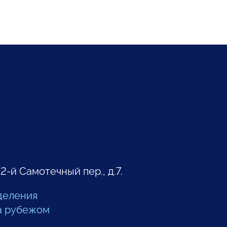
 2-й Самотечный пер., д.7.
деления
а рубежом