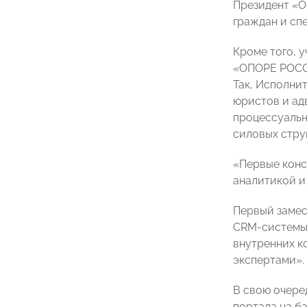
Президент «О
граждан и сп
Кроме того, 
«ОПОРЕ РОССИ
Так, Исполн
юристов и ад
процессуальн
силовых стру
«Первые конс
аналитикой и
Первый заме
CRM-системы 
внутренних к
экспертами».
В свою очере
портала на б