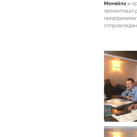
Меняйло
и пр
презентовал 
предпринимат
сопровождени