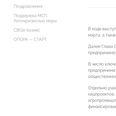
Поздравления
Поддержка МСП.
Антикризисные меры
В ходе высту
СВОй бизнес
марта, а такж
ОПОРА — СТАРТ
Далее Глава 
предпринимат
В число ключ
предпринимат
общественног
Отдельно уча
нацпроектов, 
агропромышле
финансирован