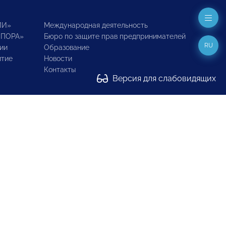
ИИ»
Международная деятельность
ОПОРА»
Бюро по защите прав предпринимателей
RU
ии
Образование
итие
Новости
Контакты
Версия для слабовидящих