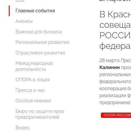
Все
Главные события
В Крас
Анонсы
совеща
Важное для бизнеса
РОССИИ
Региональное развитие
федера
Отраслевое развитие
28 марта Пр
Международная
Калинин
пров
деятельность
региональны
ОПОРА в лицах
федерального
кооперация б
Пресса о нас
реализации ф
Особое мнение
предпринимат
Бюро по защите прав
ОПОРА РОССИ
предпринимателей
Видео