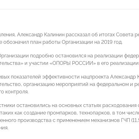
пления, Александр Калинин рассказал об итогах Совета р
е обозначил план работы Организации на 2019 год.
Организации подробно остановился на реализации феде
ельства» и участии «ОПОРЫ РОССИИ» в его реализации
евых показателей эффективности нацпроекта Александр К
ельство, организацию мероприятий на федеральном и р
о контроля.
стники остановились на основных статьях расходования 
таких как создание промпарков, технопарков, в том числ
нного производства с применением механизмов ГЧП (11,
ия.