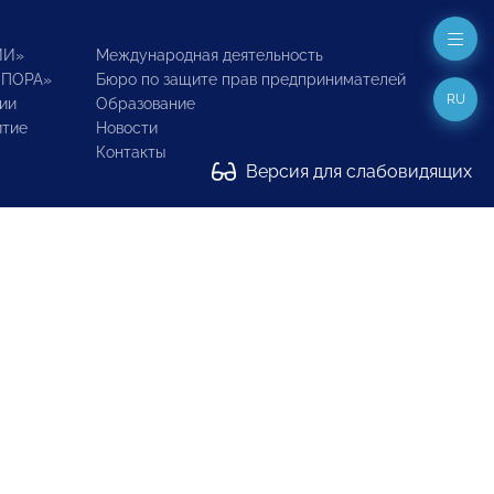
ИИ»
Международная деятельность
ОПОРА»
Бюро по защите прав предпринимателей
RU
ии
Образование
итие
Новости
Контакты
Версия для слабовидящих