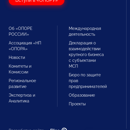
Вступи в «ОПОРУ»
Об «ОПОРЕ
Международная
РОССИИ»
деятельность
Ассоциация «НП
Декларация о
«ОПОРА»
взаимодействии
крупного бизнеса
Новости
с субъектами
Комитеты и
МСП
Комиссии
Бюро по защите
Региональное
прав
развитие
предпринимателей
Экспертиза и
Образование
Аналитика
Проекты