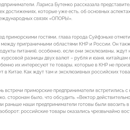
едприниматели. Лариса Бутенко рассказала представите
ех достижениях, которые уже есть, об основных аспектах
еждународных связях «ОПОРЫ».
ед приморскими гостями, глава города Суйфэньхе отмет
между приграничными областями КНР и России. Он такж
одукты питания), особенно, если они эксклюзивны, ждут 
курсовой разницы двух валют – рубля и юаня, китайцам 
обенно их интересуют те товары, которые в КНР не прои
 в Китае. Как ждут там и эксклюзивных российских това
нь встречи приморские предприниматели встретились с 
ко, сторонам было, что обсудить. «Вектор действительно
сли раньше наши предприниматели готовы были ввозить в
аоборот: российские товары оказались чрезвычайно во