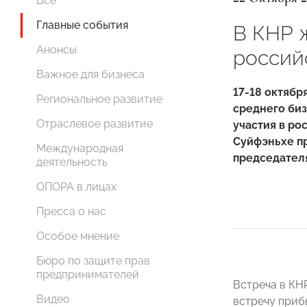
Все
Главные события
В КНР 
Анонсы
россий
Важное для бизнеса
17-18 октябр
Региональное развитие
среднего би
Отраслевое развитие
участия в ро
Суйфэньхе п
Международная
председател
деятельность
ОПОРА в лицах
Пресса о нас
Особое мнение
Бюро по защите прав
предпринимателей
Встреча в КН
Видео
встречу приб