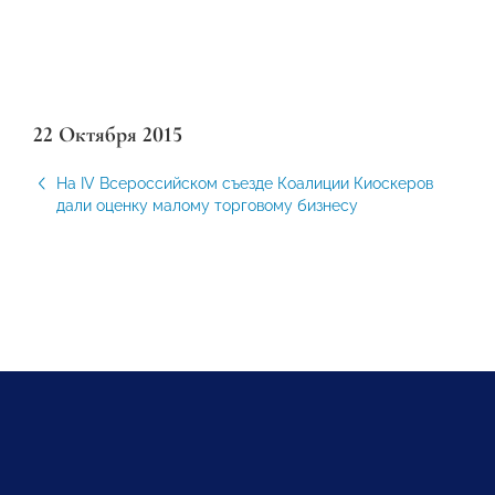
22 Октября 2015
На IV Всероссийском съезде Коалиции Киоскеров
дали оценку малому торговому бизнесу