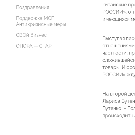
китайские пр
Поздравления
РОССИИ», о т
Поддержка МСП.
имеющихся м
Антикризисные меры
СВОй бизнес
Выступая пер
отношениями 
ОПОРА — СТАРТ
частности, пр
сложившейся 
товары. И ос
РОССИИ» ждут
На второй де
Лариса Бутен
Бутенко. – Е
происходит н