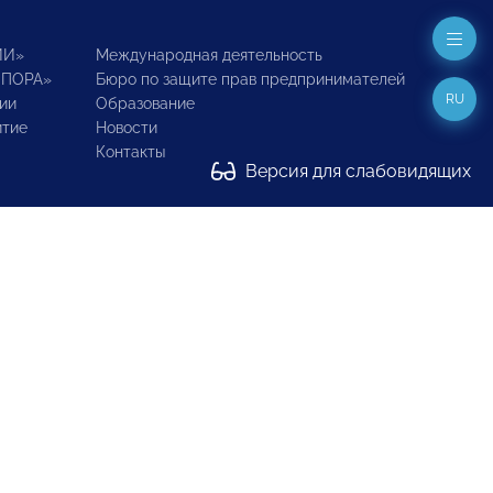
ИИ»
Международная деятельность
ОПОРА»
Бюро по защите прав предпринимателей
RU
ии
Образование
итие
Новости
Контакты
Версия для слабовидящих