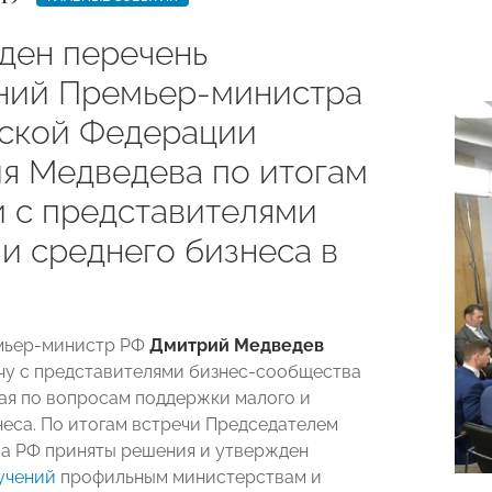
ден перечень
ний Премьер-министра
ской Федерации
я Медведева по итогам
и с представителями
и среднего бизнеса в
емьер-министр РФ
Дмитрий Медведев
чу
с представителями
бизнес-сообщества
ая по вопросам поддержки малого и
неса. По итогам встречи Председателем
а РФ приняты решения и утвержден
учений
профильным министерствам и