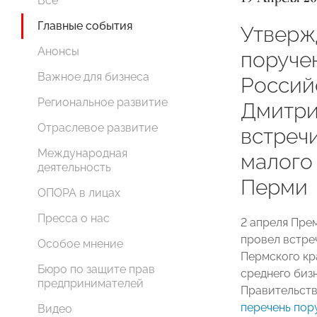
Все
Главные события
Утверж
Анонсы
поруче
Важное для бизнеса
Россий
Региональное развитие
Дмитри
Отраслевое развитие
встреч
Международная
малого 
деятельность
Перми
ОПОРА в лицах
Пресса о нас
2 апреля Пр
провел встре
Особое мнение
Пермского кр
Бюро по защите прав
среднего биз
предпринимателей
Правительств
перечень пор
Видео