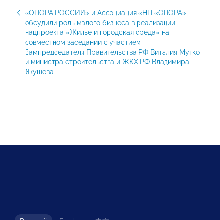
«ОПОРА РОССИИ» и Ассоциация «НП «ОПОРА»
обсудили роль малого бизнеса в реализации
нацпроекта «Жилье и городская среда» на
совместном заседании с участием
Зампредседателя Правительства РФ Виталия Мутко
и министра строительства и ЖКХ РФ Владимира
Якушева