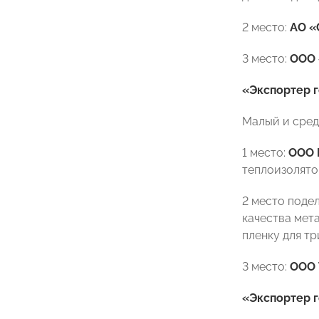
2 место:
АО «
3 место:
ООО
«Экспортер 
Малый и сред
1 место:
ООО 
теплоизолят
2 место поде
качества мет
пленку для т
3 место:
ООО 
«Экспортер 