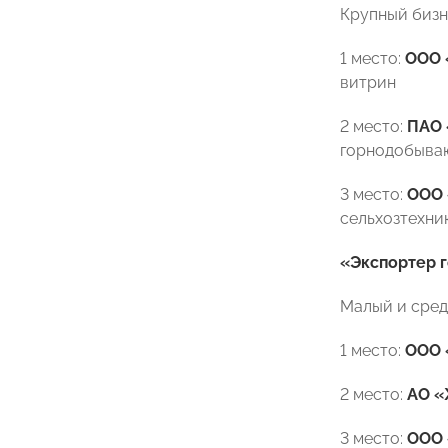
Крупный бизн
1 место:
ООО 
витрин
2 место:
ПАО 
горнодобыва
3 место:
ООО 
сельхозтехни
«Экспортер 
Малый и сред
1 место:
ООО 
2 место:
АО 
3 место:
ООО 