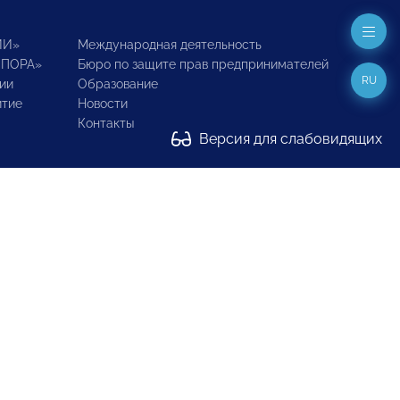
ИИ»
Международная деятельность
ОПОРА»
Бюро по защите прав предпринимателей
RU
ии
Образование
итие
Новости
Контакты
Версия для слабовидящих