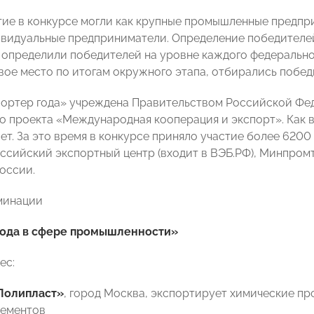
тие в конкурсе могли как крупные промышленные предпри
ивидуальные предприниматели. Определение победителей
 определили победителей на уровне каждого федеральног
вое место по итогам окружного этапа, отбирались побед
ортер года» учреждена Правительством Российской Фед
о проекта «Международная кооперация и экспорт». Как 
лет. За это время в конкурсе приняло участие более 620
ссийский экспортный центр (входит в ВЭБ.РФ), Минпром
оссии.
минации
года в сфере промышленности»
ес:
Полипласт»
, город Москва, экспортирует химические пр
цементов