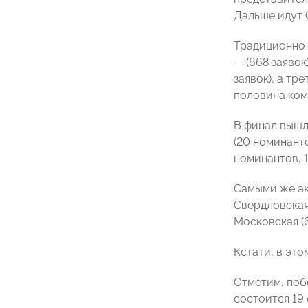
Дальше идут С
Традиционно 
— (668 заяво
заявок), а тр
половина ком
В финал вышл
(20 номинанто
номинантов, 1
Самыми же ак
Свердловская 
Московская (6
Кстати, в это
Отметим, поб
состоится 19