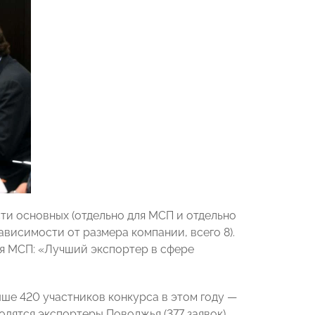
ти основных (отдельно для МСП и отдельно
зависимости от размера компании, всего 8).
ля МСП: «Лучший экспортер в сфере
ыше 420 участников конкурса в этом году —
дятся экспортеры Поволжья (377 заявок).