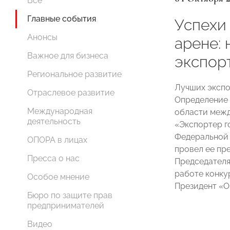
Все
Главные события
Успехи
Анонсы
арене:
Важное для бизнеса
экспор
Региональное развитие
Лучших экспо
Отраслевое развитие
Определение 
Международная
области межд
деятельность
«Экспортер г
Федеральной 
ОПОРА в лицах
провел ее пр
Пресса о нас
Председател
работе конку
Особое мнение
Президент 
Бюро по защите прав
предпринимателей
Видео