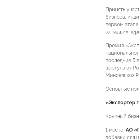
Принять учас
бизнеса, инд
первом этапе
занявших пер
Премия «Эксп
национальног
последние 5 
выступают Ро
Минсельхоз Р
Основные но
«Экспортер 
Крупный бизн
1 место:
АО «
добавки для 