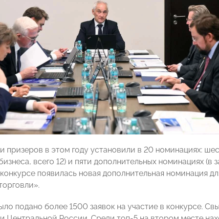
и призеров в этом году установили в 20 номинациях: шес
бизнеса, всего 12) и пяти дополнительных номинациях (в 
в конкурсе появилась новая дополнительная номинация д
торговли».
ыло подано более 1500 заявок на участие в конкурсе. Св
и Центральной России. Среди топ-5 на втором месте нахо