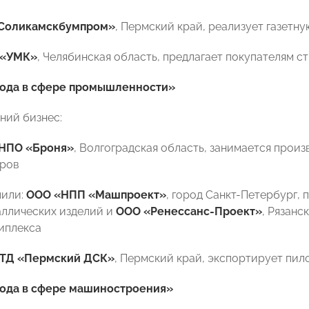
Соликамскбумпром»
, Пермский край, реализует газетн
 «УМК»
, Челябинская область, предлагает покупателям 
года в сфере промышленности»
ний бизнес:
НПО «Броня»
, Волгоградская область, занимается прои
оров
лили:
ООО «НПП «Машпроект»
, город Санкт-Петербург,
аллических изделий и
ООО «Ренессанс-Проект»
, Рязанс
риплекса
ТД «Пермский ДСК»
, Пермский край, экспортирует пи
года в сфере машиностроения»