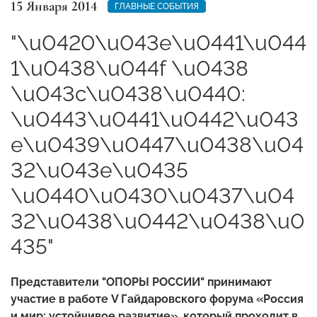
15 Января 2014
ГЛАВНЫЕ СОБЫТИЯ
"\u0420\u043e\u0441\u044
1\u0438\u044f \u0438
\u043c\u0438\u0440:
\u0443\u0441\u0442\u043
e\u0439\u0447\u0438\u04
32\u043e\u0435
\u0440\u0430\u0437\u04
32\u0438\u0442\u0438\u0
435"
Представители "ОПОРЫ РОССИИ" принимают
участие в работе
V Гайдаровского форума «Россия
и мир: устойчивое развитие», который проходит в