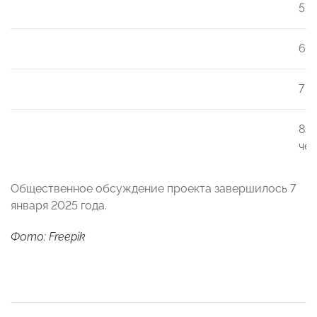
5 с
6 с
7 с
8 с
че
Общественное обсуждение проекта завершилось 7
января 2025 года.
Фото: Freepik