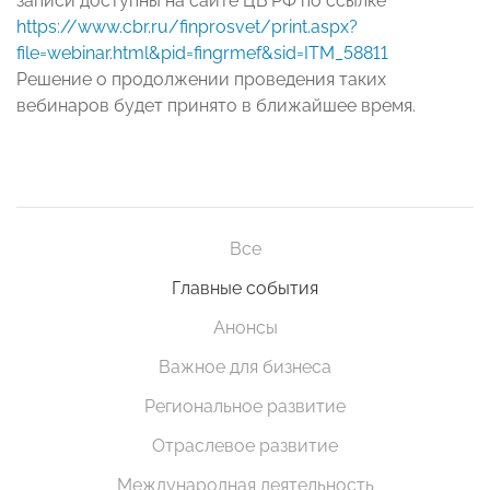
записи доступны на сайте ЦБ РФ по ссылке
https://www.cbr.ru/finprosvet/print.aspx?
file=webinar.html&pid=fingrmef&sid=ITM_58811
Решение о продолжении проведения таких
вебинаров будет принято в ближайшее время.
Все
Главные события
Анонсы
Важное для бизнеса
Региональное развитие
Отраслевое развитие
Международная деятельность