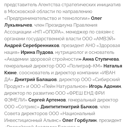
представитель Агентства стратегических инициатив
в Московской области по направлению
«Предпринимательство и технологии»
Олег
Лукьянычев
, член Президиума Правления
Ассоциации «НП «ОПОРА», менеджер по связям с
органами государственной власти ООО «АМВЭЙ»
Андрей Серебренников
, президент АНО «Здоровая
нация»
Ирина Пудова
, нутрициолог и основатель
«Академии здоровой стройности
» Анна Ступичева
,
генеральный директор ООО «Полиграф-КМ»
Наталья
Кюне
, сооснователь и директор компании «ИВАН
ДА»
Дмитрий Балашов
, директор ООО «Сибирский
Продукт» и ООО «Пейн Натуральное»
Игорь Адонин
,
директор по развитию ООО «ФРЕШ ЕНД ФРИ
ФЭМЕЛИ»
Сергей Артемов
, генеральный директор
ООО «Сотрикс»
Диитититмитрий Бычков
, член
Совета директоров ООО «Национальный
Инвестиционный Альянс»
Олег Горбулин
, президент