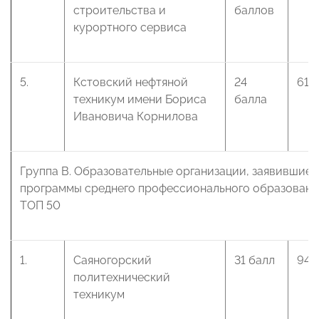
строительства и
баллов
курортного сервиса
5.
Кстовский нефтяной
24
61 
техникум имени Бориса
балла
Ивановича Корнилова
Группа В. Образовательные организации, заявившие 
программы среднего профессионального образования
ТОП 50
1.
Саяногорский
31 балл
94 
политехнический
техникум