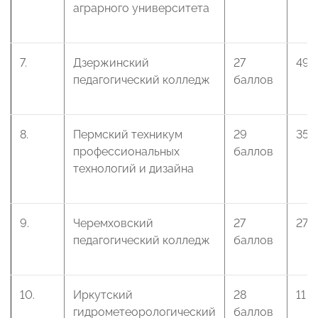
аграрного университета
7.
Дзержинский
27
49 
педагогический колледж
баллов
8.
Пермский техникум
29
35 
профессиональных
баллов
технологий и дизайна
9.
Черемховский
27
27 
педагогический колледж
баллов
10.
Иркутский
28
11 
гидрометеорологический
баллов