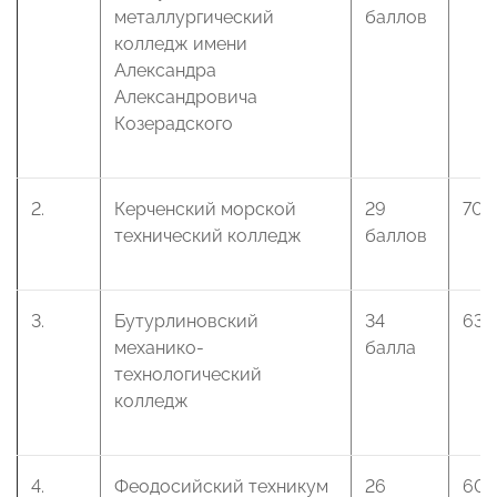
металлургический
баллов
колледж имени
Александра
Александровича
Козерадского
2.
Керченский морской
29
70 
технический колледж
баллов
3.
Бутурлиновский
34
63 
механико-
балла
технологический
колледж
4.
Феодосийский техникум
26
60 