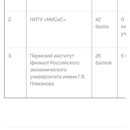
2.
НИТУ «МИСиС»
42
0 б
балла
(не
уча
3.
Пермский институт
26
6 б
(филиал) Российского
баллов
экономического
университета имени Г.В.
Плеханова