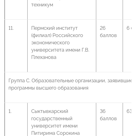
техникум
11.
Пермский институт
26
6 б
(филиал) Российского
баллов
экономического
университета имени Г.В.
Плеханова
Группа С. Образовательные организации, заявившие 
программы высшего образования
1.
Сыктывкарский
36
63 
государственный
баллов
университет имени
Питирима Сорокина