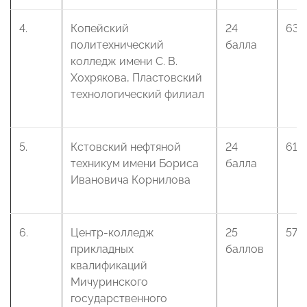
4.
Копейский
24
63 
политехнический
балла
колледж имени С. В.
Хохрякова, Пластовский
технологический филиал
5.
Кстовский нефтяной
24
61 
техникум имени Бориса
балла
Ивановича Корнилова
6.
Центр-колледж
25
57 
прикладных
баллов
квалификаций
Мичуринского
государственного