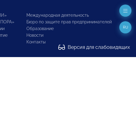
ИИ»
Международная деятельность
ОПОРА»
Бюро по защите прав предпринимателей
RU
ии
Образование
итие
Новости
Контакты
Версия для слабовидящих