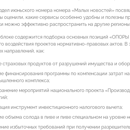
здел июньского номера номера «Малых новостей» посв
ы оценили, какие сервисы особенно удобны и полезны п
ки можно эффективно распространить на другие регионы
блоке содержится подборка основных позиций «ОПОРЫ
о воздействия проектов нормативно-правовых актов. В 
х направлений, как:
е страховых продуктов от разрушений имущества и обор
ие финансирования программы по компенсации затрат н
ышленного комплекса;
ранение мероприятий национального проекта «Производи
тий;
ция инструмент инвестиционного налогового вычета;
е объема солода в пиве и пиве специальном на уровне н
ние избыточных требований при получении разрешитель