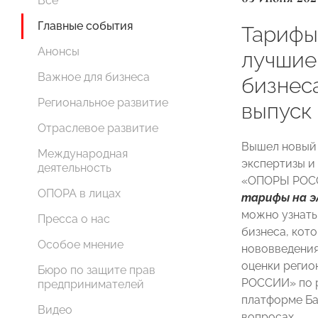
Все
Главные события
Тарифы
Анонсы
лучшие
Важное для бизнеса
бизнес
Региональное развитие
выпуск
Отраслевое развитие
Вышел новый 
Международная
экспертизы и
деятельность
«ОПОРЫ РОСС
ОПОРА в лицах
тарифы на 
можно узнать
Пресса о нас
бизнеса, кото
Особое мнение
нововведениях
оценки реги
Бюро по защите прав
РОССИИ» по р
предпринимателей
платформе Ба
Видео
вопросах.