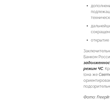
дополнени
подлежащ
техническ
дальнейш
сокращени
открытие
Заключительн
Банком Росси
задолженнос
режим ЧС
. К
(она же
Свето
ориентирован
подозрительн
Фото: Freepik