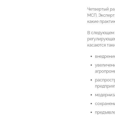
Четвертый ра
МСП. Эксперт
какие практи
В следующем 
регулирующег
касаются таки
внедрени
увеличен
агропром
распрост
предприя
модерниза
сохранени
предъявле