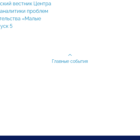
 аналитики проблем
тельства «Малые
уск 5
Главные события