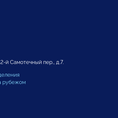
 2-й Самотечный пер., д.7.
деления
а рубежом