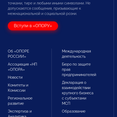
точками, тире и любыми иными символами. Не
допускаются сообщения, призывающие к
межнациональной и социальной розни.
Вступи в «ОПОРУ»
Об «ОПОРЕ
Международная
РОССИИ»
деятельность
Ассоциация «НП
Бюро по защите
«ОПОРА»
прав
предпринимателей
Новости
Декларация о
Комитеты и
взаимодействии
Комиссии
крупного бизнеса
Региональное
с субъектами
развитие
МСП
Экспертиза и
Образование
Аналитика