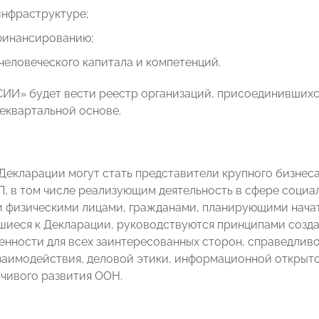
инфраструктуре;
 финансированию;
человеческого капитала и компетенций.
И» будет вести реестр организаций, присоединившихся
еквартальной основе.
Декларации могут стать представители крупного бизнес
, в том числе реализующим деятельность в сфере социа
 физическими лицами, гражданами, планирующими начат
иеся к Декларации, руководствуются принципами созда
енности для всех заинтересованных сторон, справедливо
заимодействия, деловой этики, информационной открыто
чивого развития ООН.