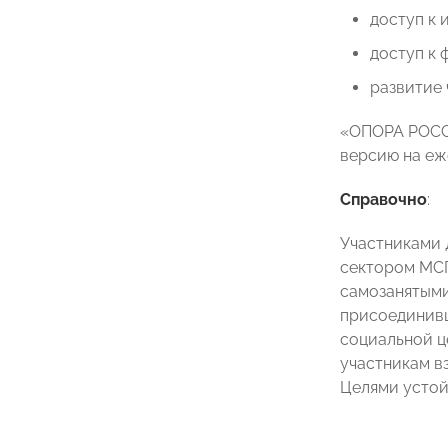
доступ к 
доступ к
развитие 
«ОПОРА РОССИ
версию на еж
Справочно
:
Участниками 
сектором МСП
самозанятыми
присоединивш
социальной ц
участникам в
Целями устой