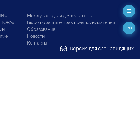
ИИ»
Международная деятельность
ОПОРА»
Бюро по защите прав предпринимателей
RU
ии
Образование
итие
Новости
Контакты
Версия для слабовидящих