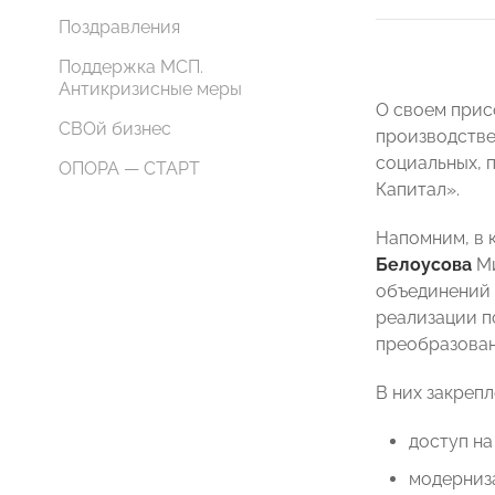
Поздравления
Поддержка МСП.
Антикризисные меры
О своем прис
СВОй бизнес
производстве
социальных, 
ОПОРА — СТАРТ
Капитал».
Напомним, в 
Белоусова
Ми
объединений 
реализации п
преобразован
В них закреп
доступ на
модерниз