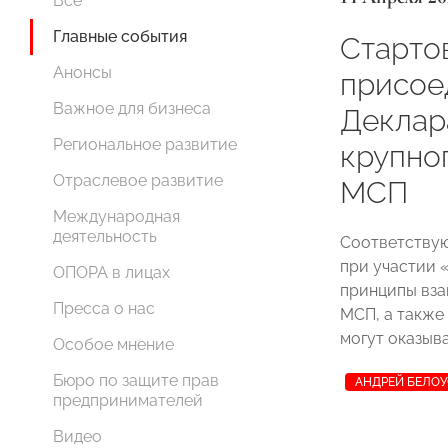
Все
Главные события
Старто
Анонсы
присое
Важное для бизнеса
Деклар
Региональное развитие
крупно
Отраслевое развитие
МСП
Международная
деятельность
Соответствую
при участии
ОПОРА в лицах
принципы вза
Пресса о нас
МСП, а также
могут оказыв
Особое мнение
Бюро по защите прав
АНДРЕЙ БЕЛО
предпринимателей
Видео