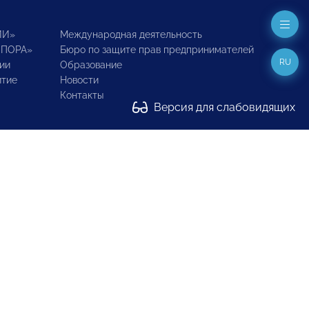
ИИ»
Международная деятельность
ОПОРА»
Бюро по защите прав предпринимателей
RU
ии
Образование
итие
Новости
Контакты
Версия для слабовидящих