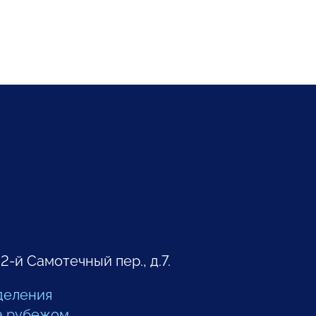
 2-й Самотечный пер., д.7.
деления
а рубежом