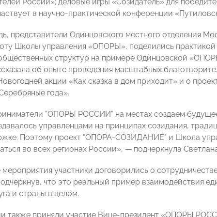
елей России»; деловые игры «Созидатель» для победите
частвует в научно-практической конференции «Путиловск
дь, представители Одинцовского местного отделения 
оту Школы управления «ОПОРЫ», поделились практикой 
общественных структур на примере Одинцовской «ОПОР
сказала об опыте проведения масштабных благотворите
Новогодней акции «Как сказка в дом приходит» и о прое
Серебряные года».
иниматели "ОПОРЫ РОССИИ" на местах создаем будущее
здавалось управленцами на принципах созидания, тради
жке. Поэтому проект "ОПОРА-СОЗИДАНИЕ" и Школа упра
ться во всех регионах России», — подчеркнула Светлан
 мероприятия участники договорились о сотрудничеств
подчеркнув, что это реальный пример взаимодействия
уга и страны в целом.
и также приняли участие Вице-президент «ОПОРЫ РОСС