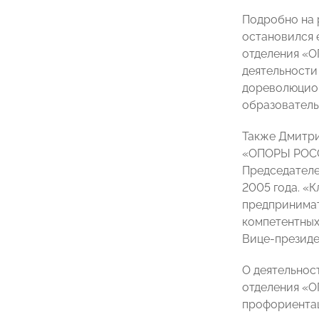
Подробно на
остановился 
отделения 
деятельности
дореволюцион
образовател
Также Дмитри
«ОПОРЫ РОССИ
Председателе
2005 года. «
предпринимат
компетентных
Вице-презид
О деятельнос
отделения «
профориентац