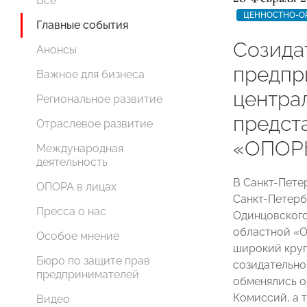
Все
ЦЕННОСТНО-О
Главные события
Созида
Анонсы
предпр
Важное для бизнеса
центра
Региональное развитие
предст
Отраслевое развитие
«ОПОР
Международная
деятельность
В Санкт-Пете
ОПОРА в лицах
Санкт-Петер
Пресса о нас
Одинцовского
областной «
Особое мнение
широкий круг
Бюро по защите прав
созидательно
предпринимателей
обменялись о
Комиссий, а 
Видео