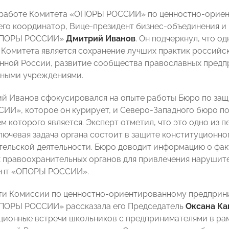
 работе Комитета «ОПОРЫ РОССИИ» по ценностно-орие
его координатор, Вице-президент бизнес-объединения и
«ОПОРЫ РОССИИ»
Дмитрий Иванов
. Он подчеркнул, что 
 Комитета является сохранение лучших практик российс
ной России, развитие сообщества православных предп
ьными учреждениями.
й Иванов сфокусировался на опыте работы Бюро по защ
И», которое он курирует, и Северо-Западного бюро по
м которого является. Эксперт отметил, что это одно из 
Ключевая задача органа состоит в защите конституционн
ельской деятельности. Бюро доводит информацию о фак
 правоохранительных органов для привлечения нарушите
ент «ОПОРЫ РОССИИ».
ти Комиссии по ценностно-ориентированному предприн
ОПОРЫ РОССИИ» рассказала его Председатель
Оксана Ка
ионные встречи школьников с предпринимателями в ра