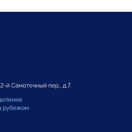
 2-й Самотечный пер., д.7.
деления
а рубежом