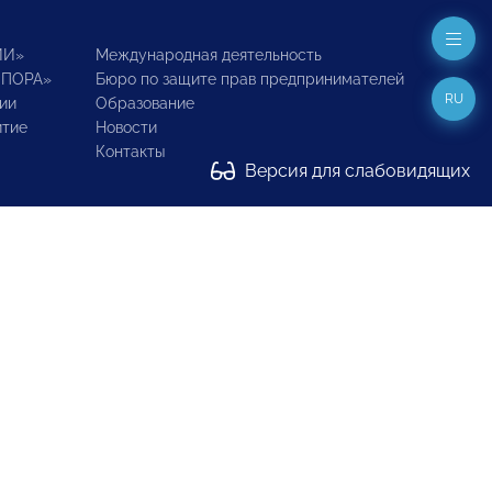
ИИ»
Международная деятельность
ОПОРА»
Бюро по защите прав предпринимателей
RU
ии
Образование
итие
Новости
Контакты
Версия для слабовидящих