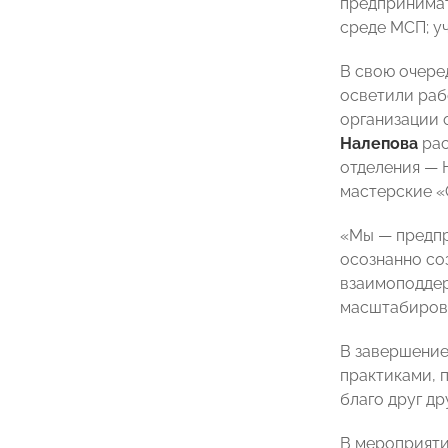
предпринимат
среде МСП; у
В свою очере
осветили раб
организации 
Налепова
рас
отделения — 
мастерские «
«Мы — предпр
осознанно со
взаимоподдер
масштабирова
В завершение
практиками, 
благо друг др
В мероприяти