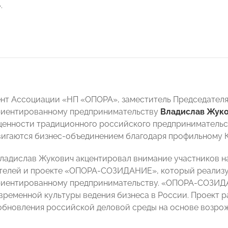
.
ент Ассоциации «НП «ОПОРА», заместитель Председате
риентированному предпринимательству
Владислав Жук
 ценности традиционного российского предпринимательст
вигаются бизнес-объединением благодаря профильному
Владислав Жукович акцентировал внимание участников н
телей и проекте «ОПОРА-СОЗИДАНИЕ», который реализ
иентированному предпринимательству. «ОПОРА-СОЗИДА
временной культуры ведения бизнеса в России. Проект р
обновления российской деловой среды на основе возро