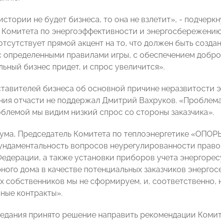
истории не будет бизнеса, то она не взлетит», - подчер
 Комитета по энергоэффективности и энергосбережен
отсутствует прямой акцент на то, что должен быть созда
с определенными правилами игры, с обеспечением добро
ьный бизнес придет, и спрос увеличится».
тавителей бизнеса об основной причине неразвитости э
ия отчасти не поддержал Дмитрий Вахруков. «Проблема 
блемой мы видим низкий спрос со стороны заказчика».
ума, Председатель Комитета по теплоэнергетике «ОПО
ундаментальность вопросов неурегулированности прав
едерации, а также установки приборов учета энергоре
ного дома в качестве потенциальных заказчиков энергос
х собственников мы не сформируем, и, соответственно,
ные контракты».
седания принято решение направить рекомендации Комит