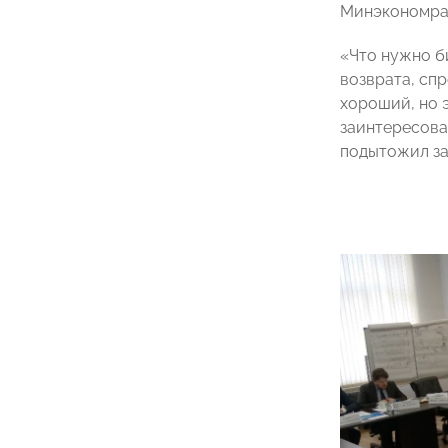
Минэкономра
«Что нужно б
возврата, сп
хороший, но э
заинтересован
подытожил за