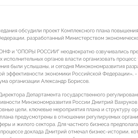
седания обсудили проект Комплексного плана повышени
едерации, разработанный Министерством экономическо
ОНФ и "ОПОРЫ РОССИИ" неоднократно озвучивались пре
х исполнительных органов власти организовать процесс
ния были услышаны, и сегодня Минэкономразвития раз
ой эффективности экономики Российской Федерации», - 
ума организации Александр Борисов.
Директора Департамента государственного регулирован
тивности Минэкономразвития России Дмитрий Вахруков
вные цели, ключевые мероприятия плана и структуру о
плана предусмотрены в отношении регулируемых органи
еры и жилого сектора. Для частного бизнеса предпола
 процессе доклада Дмитрий отмечал бизнес-истории, ко