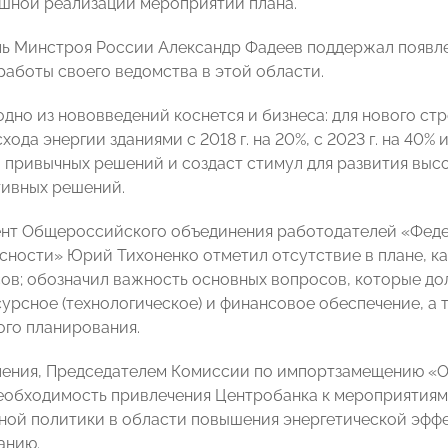
шной реализации мероприятий плана.
ь Минстроя России Александр Фадеев поддержал появле
работы своего ведомства в этой области.
 одно из нововведений коснется и бизнеса: для нового с
хода энергии зданиями с 2018 г. на 20%, с 2023 г. на 40% 
 привычных решений и создаст стимул для развития высо
ивных решений.
нт Общероссийского объединения работодателей «Феде
сности» Юрий Тихоненко отметил отсутствие в плане, ка
ов; обозначил важность основных вопросов, которые дол
сурсное (технологическое) и финансовое обеспечение, а
ого планирования.
ления, Председателем Комиссии по импортзамещению 
еобходимость привлечения Центробанка к мероприятиям
ной политики в области повышения энергетической эфф
анию.