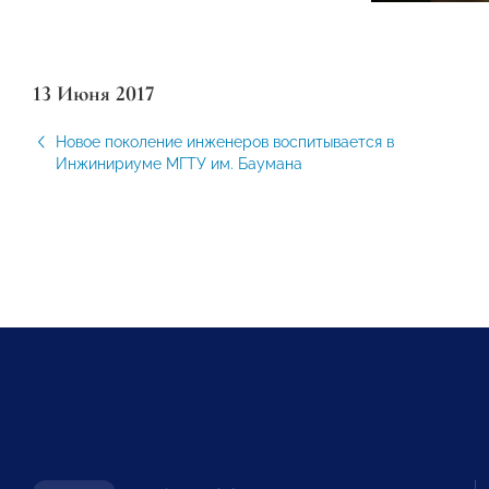
13 Июня 2017
Новое поколение инженеров воспитывается в
Инжинириуме МГТУ им. Баумана