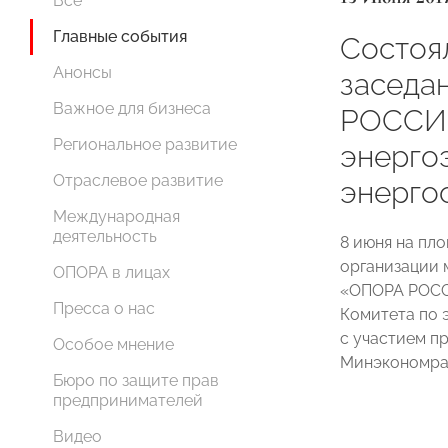
Все
Главные события
Состоя
Анонсы
заседа
Важное для бизнеса
РОССИИ
Региональное развитие
энерго
Отраслевое развитие
энерго
Международная
деятельность
8 июня на п
организации 
ОПОРА в лицах
«ОПОРА РОСС
Пресса о нас
Комитета по 
с участием п
Особое мнение
Минэкономраз
Бюро по защите прав
предпринимателей
Видео