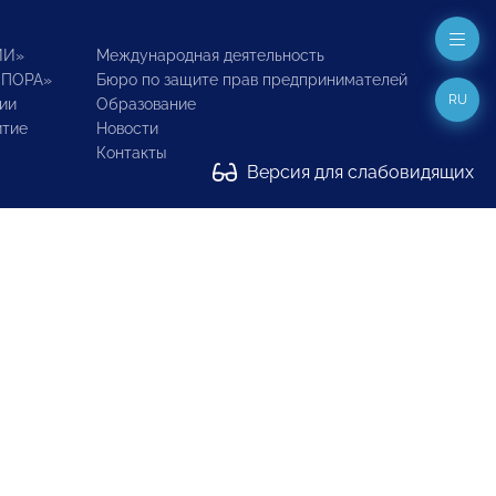
ИИ»
Международная деятельность
ОПОРА»
Бюро по защите прав предпринимателей
RU
ии
Образование
итие
Новости
Контакты
Версия для слабовидящих