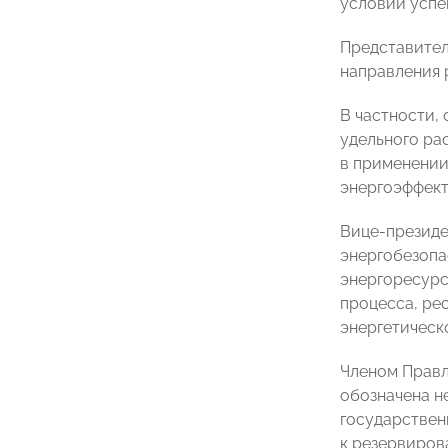
условии успе
Представител
направления 
В частности,
удельного рас
в применении
энергоэффект
Вице-президе
энергобезопа
энергоресурс
процесса, ре
энергетическ
Членом Прав
обозначена н
государствен
к резервиров