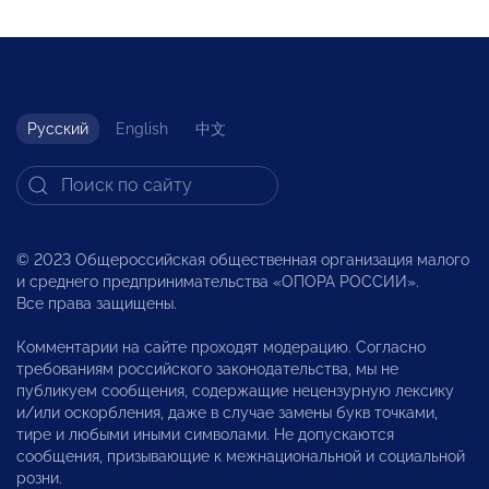
Русский
English
中文
© 2023 Общероссийская общественная организация малого
и среднего предпринимательства «ОПОРА РОССИИ».
Все права защищены.
Комментарии на сайте проходят модерацию. Согласно
требованиям российского законодательства, мы не
публикуем сообщения, содержащие нецензурную лексику
и/или оскорбления, даже в случае замены букв точками,
тире и любыми иными символами. Не допускаются
сообщения, призывающие к межнациональной и социальной
розни.