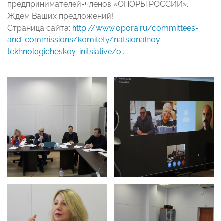
предпринимателей-членов «ОПОРЫ РОССИИ».
Ждем Ваших предложений!
Страница сайта:
http://www.opora.ru/committees-
and-commissions/komitety/natsionalnoy-
tekhnologicheskoy-initsiative/o...