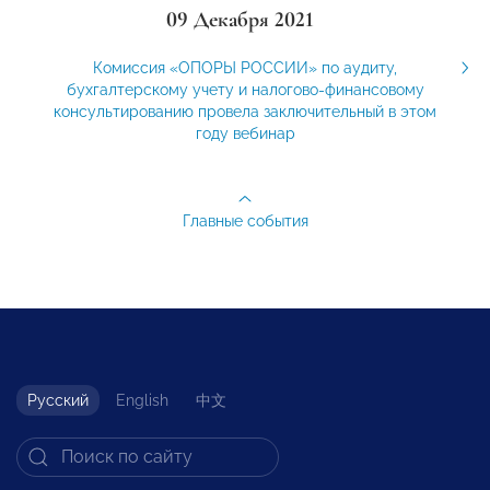
09 Декабря 2021
Комиссия «ОПОРЫ РОССИИ» по аудиту,
бухгалтерскому учету и налогово-финансовому
консультированию провела заключительный в этом
году вебинар
Главные события
Русский
English
中文