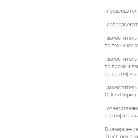
· председате
· сопредседа
· заместител
по техническ
· заместител
по промышле
по сертифик
· заместител
ООО «Фирма 
· ответствен
сертификаци
В завершение
TÜV в решени