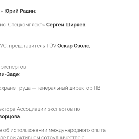
А»
Юрий Радин
;
вис-Спецкомплект»
Сергей Ширяев
;
УС, представитель TÜV
Оскар Озолс
;
 экспертов
ли-Заде
;
 охране труда
—
генеральный директор ПВ
ектора Ассоциации экспертов по
ворцова
.
де об использовании международного опыта
сле при активном сотрудничестве с