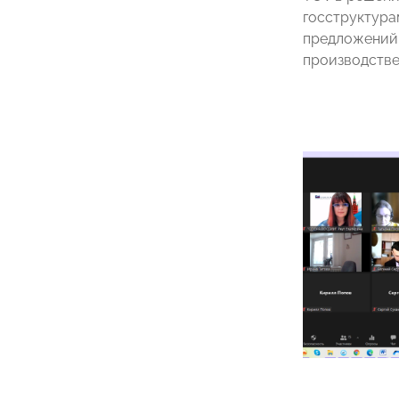
госструктура
предложений 
производствен