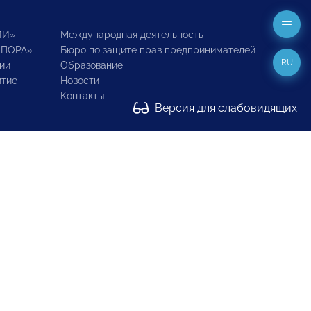
ИИ»
Международная деятельность
ОПОРА»
Бюро по защите прав предпринимателей
RU
ии
Образование
итие
Новости
Контакты
Версия для слабовидящих