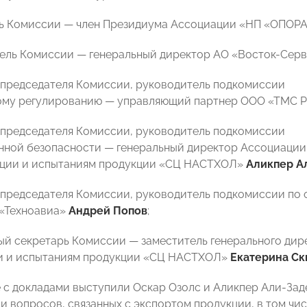
ль Комиссии
—
член Президиума Ассоциации «НП «ОПОР
тель Комиссии
—
генеральный директор АО «Восток-Сер
ь председателя Комиссии, руководитель подкомиссии
ому регулированию
—
управляющий партнер ООО «ТМС Р
ь председателя Комиссии, руководитель подкомиссии
нной безопасности
—
генеральный директор Ассоциации
ации и испытаниям продукции «СЦ НАСТХОЛ»
Аликпер А
ь председателя Комиссии, руководитель подкомиссии по
«Техноавиа»
Андрей Попов
;
ный секретарь Комиссии
—
заместитель генерального дир
и и испытаниям продукции «СЦ НАСТХОЛ»
Екатерина Ск
 с докладами выступили Оскар Озолс и Аликпер Али-За
и вопросов, связанных с экспортом продукции, в том чи