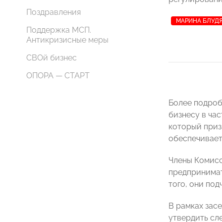
Поздравления
МАРИНА БЛУД
Поддержка МСП.
Антикризисные меры
СВОй бизнес
ОПОРА — СТАРТ
Более подроб
бизнесу в ча
который приз
обеспечивает
Члены Комисс
предпринимат
того, они по
В рамках зас
утвердить сл