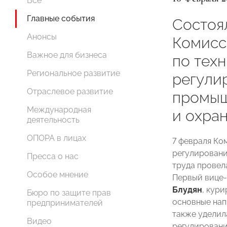
Все
Главные события
Состоя
Анонсы
Комис
Важное для бизнеса
по тех
Региональное развитие
регули
Отраслевое развитие
промыш
Международная
и охран
деятельность
ОПОРА в лицах
7 февраля К
регулировани
Пресса о нас
труда провел
Особое мнение
Первый вице
Блудян
, кур
Бюро по защите прав
основные нап
предпринимателей
также уделил
Видео
регулировани