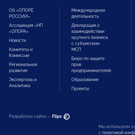
Об «ОПОРЕ
Международная
РОССИИ»
деятельность
Ассоциация «НП
Декларация о
«ОПОРА»
взаимодействии
крупного бизнеса
Новости
с субъектами
Комитеты и
МСП
Комиссии
Бюро по защите
Региональное
прав
развитие
предпринимателей
Экспертиза и
Образование
Аналитика
Проекты
Разработка сайта —
Flips
Мы используем co
с
политикой конф