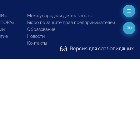
ИИ»
Международная деятельность
ОПОРА»
Бюро по защите прав предпринимателей
RU
ии
Образование
итие
Новости
Контакты
Версия для слабовидящих