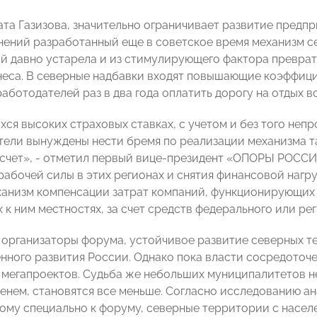
ата Газизова, значительно ограничивает развитие предп
нений разработанный еще в советское время механизм се
й давно устарела и из стимулирующего фактора преврат
неса. В северные надбавки входят повышающие коэффици
аботодателей раз в два года оплатить дорогу на отдых в
ся высоких страховых ставках, с учетом и без того непр
ели вынуждены нести бремя по реализации механизма та
счет», - отметил первый вице-президент «ОПОРЫ РОССИИ»
рабочей силы в этих регионах и снятия финансовой нагр
ханизм компенсации затрат компаний, функционирующих 
 к ним местностях, за счет средств федерального или р
 организаторы форума, устойчивое развитие северных т
нного развития России. Однако пока власти сосредоточ
 мегапроектов. Судьба же небольших муниципалитетов не
менем, становятся все меньше. Согласно исследованию а
ому специально к форуму, северные территории с населе