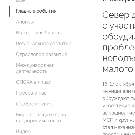
Все
Главные события
Север 
Анонсы
с учас
Важное для бизнеса
обсуди
Региональное развитие
пробле
Отраслевое развитие
неподъ
Международная
малого
деятельность
ОПОРА в лицах
16-17 октябр
муниципалите
Пресса о нас
обсуждают ф
Особое мнение
инвестиционн
выращивание
Бюро по защите прав
МСП и крупны
предпринимателей
стал механиз
Видео
предпринимат