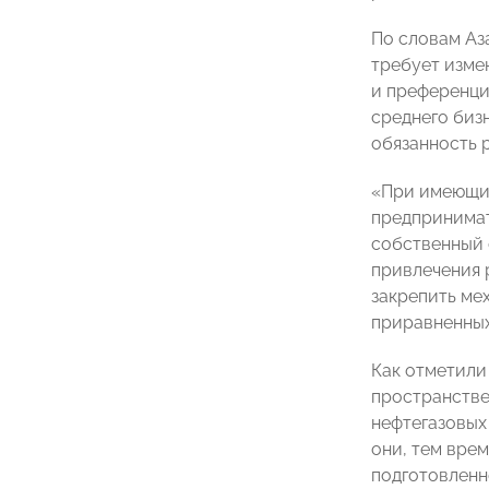
По словам Аз
требует изме
и преференци
среднего биз
обязанность р
«При имеющих
предпринимат
собственный 
привлечения 
закрепить ме
приравненных
Как отметили
пространстве
нефтегазовых
они, тем вре
подготовленн