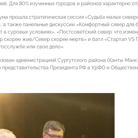
лей. Для 80% изученных городов и районов характерно о
ума прошла стратегическая сессия «Судьба малых север
, а также панельные дискуссии «Комфортный север для б
т в суровых условиях», «Постсоветский север: что измен
р скорее жив/Север скорее мертв» и батл «Стартап VS Г
 госслужбе или свое дело».
зован администрацией Сургутского района (Ханты-Манс
 представительства Президента РФ в УрФО и Обществен