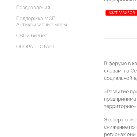
Поздравления
АЗАТ ГАЗИЗОВ
Поддержка МСП.
Антикризисные меры
СВОй бизнес
ОПОРА — СТАРТ
В форуме в к
словам, на С
социальной е
«Развитие пр
предпринимате
территорию», 
Эксперт отмет
снижение пот
регионах они