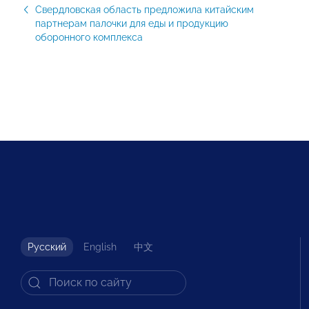
Свердловская область предложила китайским
партнерам палочки для еды и продукцию
оборонного комплекса
Русский
English
中文