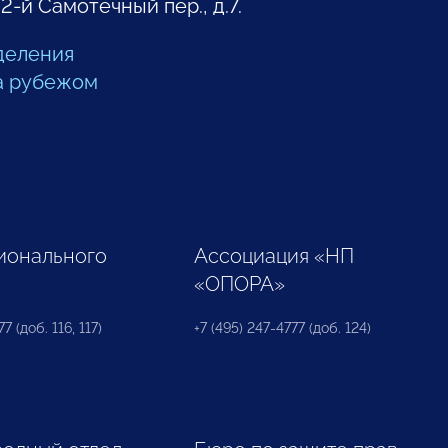
 2-й Самотечный пер., д.7.
деления
а рубежом
ионального
Ассоциация «НП
«ОПОРА»
7 (доб. 116, 117)
+7 (495) 247-4777 (доб. 124)