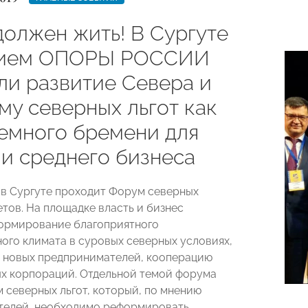
должен жить! В Сургуте
тием ОПОРЫ РОССИИ
ли развитие Севера и
му северных льгот как
емного бремени для
 и среднего бизнеса
я в Сургуте проходит Форум северных
тов. На площадке власть и бизнес
ормирование благоприятного
ого климата в суровых северных условиях,
 новых предпринимателей, кооперацию
х корпораций. Отдельной темой форума
м северных льгот, который, по мнению
елей, необходимо реформировать.