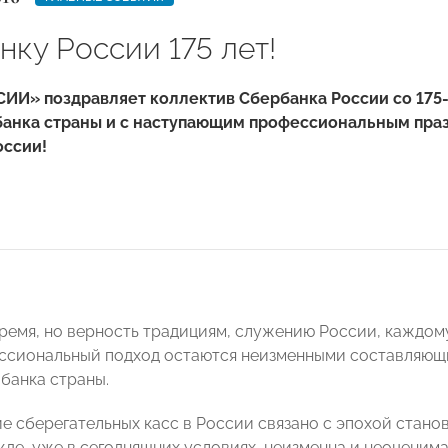
ку России 175 лет!
ИИ» поздравляет коллектив Сбербанка России со 175-
банка страны и с наступающим профессиональным пра
оссии!
ремя, но верность традициям, служению России, каждому
ссиональный подход остаются неизменными составляющ
 банка страны.
е сберегательных касс в России связано с эпохой стано
ежде, уже в сегодняшних условиях, неизменна и неоцени