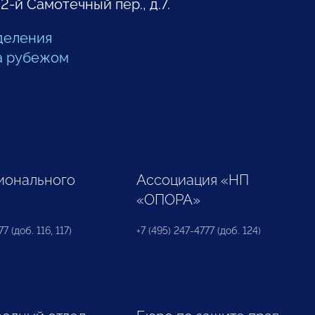
 2-й Самотечный пер., д.7.
деления
а рубежом
ионального
Ассоциация «НП
«ОПОРА»
7 (доб. 116, 117)
+7 (495) 247-4777 (доб. 124)