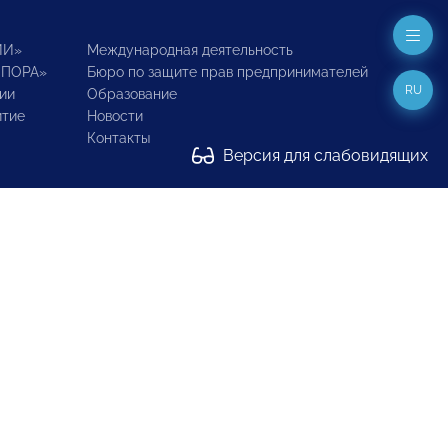
ИИ»
Международная деятельность
ОПОРА»
Бюро по защите прав предпринимателей
RU
ии
Образование
итие
Новости
Контакты
Версия для слабовидящих