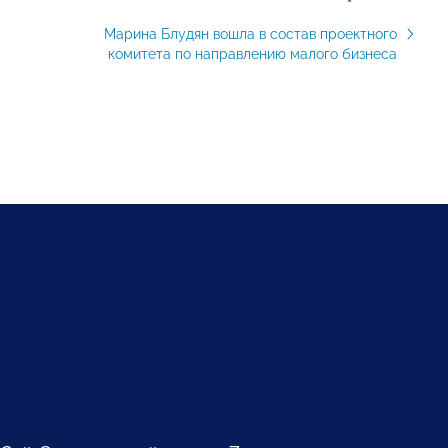
Марина Блудян вошла в состав проектного
комитета по направлению малого бизнеса