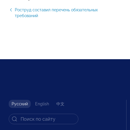
Роструд составил перечень обязательных
требований
Русский
English
中文