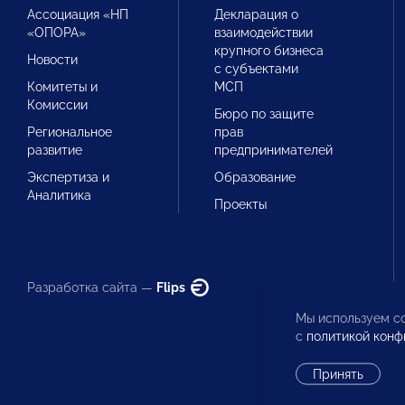
Ассоциация «НП
Декларация о
«ОПОРА»
взаимодействии
крупного бизнеса
Новости
с субъектами
Комитеты и
МСП
Комиссии
Бюро по защите
Региональное
прав
развитие
предпринимателей
Экспертиза и
Образование
Аналитика
Проекты
Разработка сайта —
Flips
Мы используем co
с
политикой конф
Принять