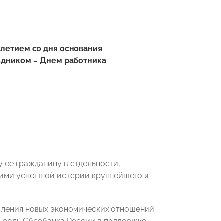
летием со дня основания
здником – Днем работника
 ее гражданину в отдельности,
ими успешной истории крупнейшего и
вления новых экономических отношений.
ма роль Сбербанка России в поддержке