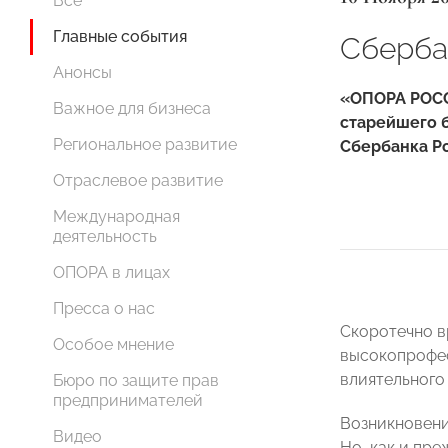
Все
Главные события
Сбербан
Анонсы
«ОПОРА РОСС
Важное для бизнеса
старейшего 
Региональное развитие
Сбербанка Р
Отраслевое развитие
Международная
деятельность
ОПОРА в лицах
Пресса о нас
Скоротечно в
Особое мнение
высокопрофе
влиятельного
Бюро по защите прав
предпринимателей
Возникновени
Видео
Но, как и пр