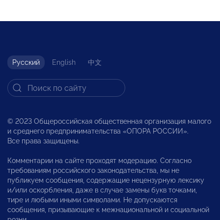
Русский
English
中文
© 2023 Общероссийская общественная организация малого
и среднего предпринимательства «ОПОРА РОССИИ».
Все права защищены.
Комментарии на сайте проходят модерацию. Согласно
требованиям российского законодательства, мы не
публикуем сообщения, содержащие нецензурную лексику
и/или оскорбления, даже в случае замены букв точками,
тире и любыми иными символами. Не допускаются
сообщения, призывающие к межнациональной и социальной
розни.