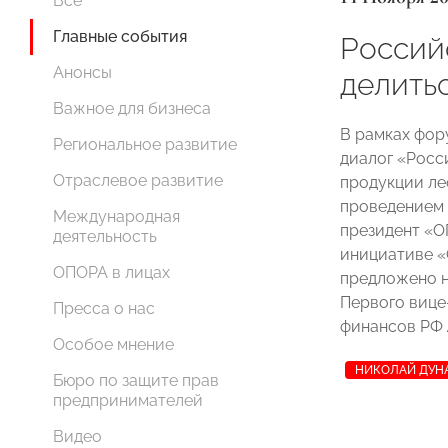
Все
Главные события
Россий
Анонсы
делить
Важное для бизнеса
В рамках фор
Региональное развитие
диалог «Росс
Отраслевое развитие
продукции ле
проведением 
Международная
президент 
деятельность
инициативе 
ОПОРА в лицах
предложено н
Первого вице
Пресса о нас
финансов РФ
Особое мнение
НИКОЛАЙ ДУН
Бюро по защите прав
предпринимателей
Видео