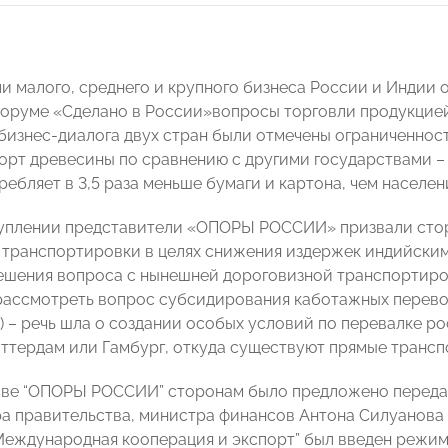
и малого, среднего и крупного бизнеса России и Индии
оруме «Сделано в России»вопросы торговли продукцией
бизнес-диалога двух стран были отмечены ограниченнос
орт древесины по сравнению с другими государствами –
ребляет в 3,5 раза меньше бумаги и картона, чем населен
уплении представители «ОПОРЫ РОССИИ» призвали сто
транспортировки в целях снижения издержек индийски
ешения вопроса с нынешней дороговизной транспортиров
ассмотреть вопрос субсидирования каботажных перевоз
) – речь шла о создании особых условий по перевалке р
оттердам или Гамбург, откуда существуют прямые трансп
ве “ОПОРЫ РОССИИ” сторонам было предложено передат
а правительства, министра финансов Антона Силуанова с
Международная кооперация и экспорт” был введен режим 