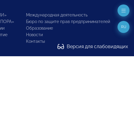
ИИ»
Международная деятельность
ОПОРА»
Бюро по защите прав предпринимателей
RU
ии
Образование
итие
Новости
Контакты
Версия для слабовидящих