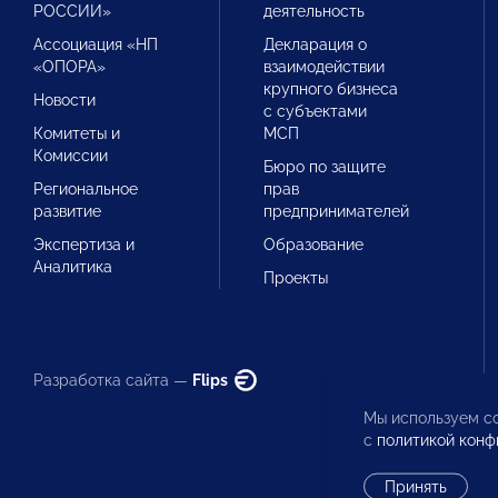
РОССИИ»
деятельность
Ассоциация «НП
Декларация о
«ОПОРА»
взаимодействии
крупного бизнеса
Новости
с субъектами
Комитеты и
МСП
Комиссии
Бюро по защите
Региональное
прав
развитие
предпринимателей
Экспертиза и
Образование
Аналитика
Проекты
Разработка сайта —
Flips
Мы используем co
с
политикой конф
Принять