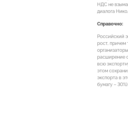
НДС не взыма
диалога Нико
Справочно:
Российский э
рост, причем 
организаторы
расширение с
всю экспортн
этом сохрани
экспорта в э
бумагу – 30%)