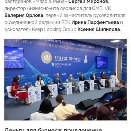
ресторанов «Мясо & Рыба»
Сергей Миронов
,
директор бизнес-юнита сервисов для СМБ, VK
Валерия Орлова
, первый заместитель руководителя
объединенной редакции РБК
Ирина Парфентьева
и
основатель Keep Looking Group
Ксения Шипилова
.
Деньги для бизнеса: привлечение