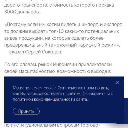
дорого транспорта, стоимость которого порядка
3000 долларов.
«Поэтому если мы хотим видеть и импорт, и экспорт,
то должны выбрать топ-10 каких-то потенциальных
видов продукции, на которые сделать более
преференциальный таможенный тарифный режим»,
— сказал Сергей Соколов.
По его словам. рынок Индонезии привлекателен
своей масштабностью, возможностью выхода в
соседние страны и невысокой стоимостью трудовых
ресурсов. В настоящее время, на индонезийском
Мы используем cookie. Они помогают нам понять,
рынке работают российские компании — такси
как Вы взаимодействуете с сайтом. Ознакомиться с
«Максим» и производитель пасты R.O.C.S.
политикой конфиденциальности сайта
.
В сессии также приняли участие соучредитель
Принять
Moskal Data and Advisory, заместитель председателя
по институциональным вопросам Торгово-