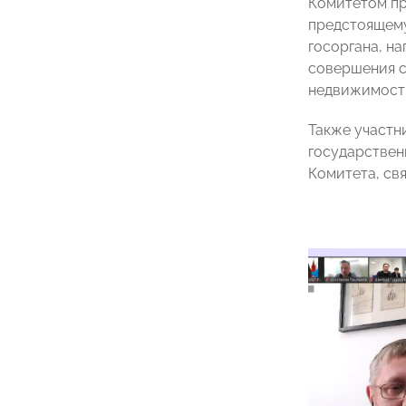
Комитетом пр
предстоящему
госоргана, н
совершения с
недвижимости
Также участн
государствен
Комитета, св