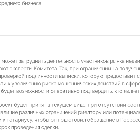
среднего бизнеса.
 может затруднить деятельность участников рынка недв
тают эксперты Комитета. Так, при ограничении на получе
проверкой подлинности выписки, которую предоставит с
ти к увеличению риска мошеннических действий в сфере
 будет возможности оперативно подтвердить, кто являе
роект будет принят в текущем виде, при отсутствии соо
наличие различных ограничений риелтору или потенциал
и к нотариусу, чтобы он подготовил обращение в Росрее
срок проведения сделки.