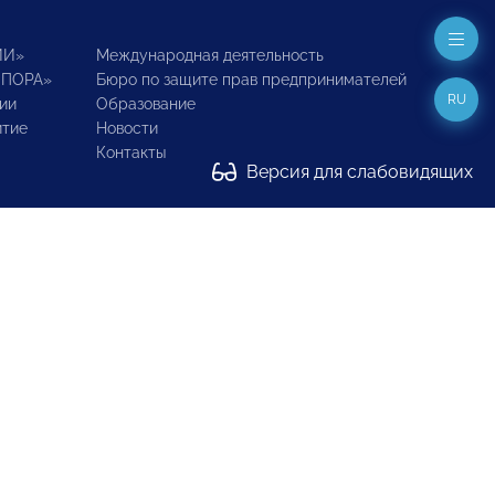
ИИ»
Международная деятельность
ОПОРА»
Бюро по защите прав предпринимателей
RU
ии
Образование
итие
Новости
Контакты
Версия для слабовидящих