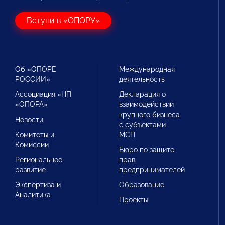
Вступи в «ОПОРУ»
Об «ОПОРЕ
Международная
РОССИИ»
деятельность
Ассоциация «НП
Декларация о
«ОПОРА»
взаимодействии
крупного бизнеса
Новости
с субъектами
Комитеты и
МСП
Комиссии
Бюро по защите
Региональное
прав
развитие
предпринимателей
Экспертиза и
Образование
Аналитика
Проекты