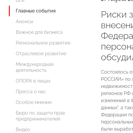
Все
Главные события
Риски 
Анонсы
внесен
Важное для бизнеса
Федера
Региональное развитие
персон
Отраслевое развитие
обсуди
Международная
деятельность
Состоялось о
РОССИИ» по 
ОПОРА в лицах
недвижимость
Пресса о нас
регионов РФ 
изменений в 
Особое мнение
данных", а т
Бюро по защите прав
Федерации по
предпринимателей
персональных
были выработ
Видео