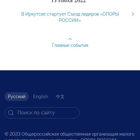
15 Июля 2022
В Иркутске стартует Съезд лидеров «ОПОРЫ
РОССИИ»
Главные события
Русский
English
中文
© 2023 Общероссийская общественная организация малого