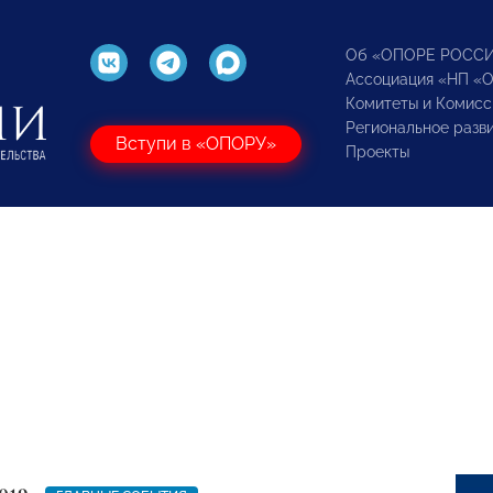
Об «ОПОРЕ РОСС
Ассоциация «НП «
Комитеты и Комисс
Региональное разв
Вступи в «ОПОРУ»
Проекты