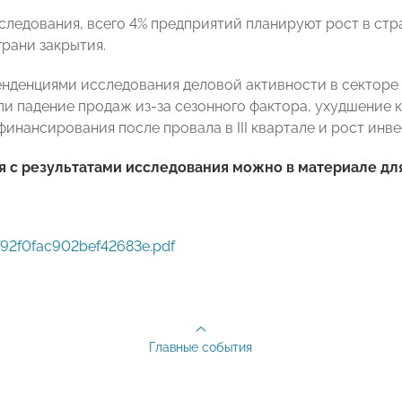
следования, всего 4% ­предприятий планируют рост в стр
грани закрытия.
нденциями исследования деловой активности в секторе м
али падение продаж из-за сезонного фактора, ухудшение
инансирования после провала в III квартале и рост инве
 с результатами исследования можно в материале для
f92f0fac902bef42683e.pdf
Главные события