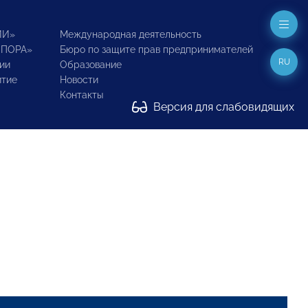
ИИ»
Международная деятельность
ОПОРА»
Бюро по защите прав предпринимателей
RU
ии
Образование
итие
Новости
Контакты
Версия для слабовидящих