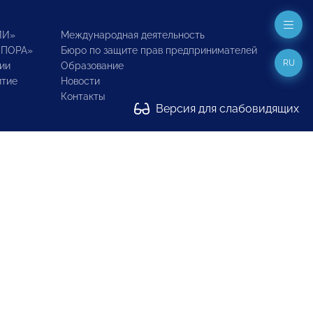
ИИ»
Международная деятельность
ОПОРА»
Бюро по защите прав предпринимателей
RU
ии
Образование
итие
Новости
Контакты
Версия для слабовидящих