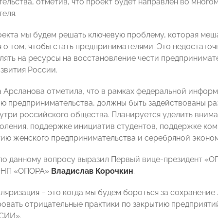
ельства, отметив, что проект будет направлен во много
еля.
оекта мы будем решать ключевую проблему, которая меш
 о том, чтобы стать предпринимателями. Это недостато
лять на ресурсы на восстановление чести предпринимате
звития России.
 Арсланова отметила, что в рамках федеральной инфор
ю предпринимательства, должны быть задействованы ра
утри российского общества. Планируется уделить вни
оления, поддержке инициатив студентов, поддержке ком
тию женского предпринимательства и серебряной экономи
по данному вопросу выразил Первый вице-президент «
«НП «ОПОРА»
Владислав Корочкин
.
ляризация – это когда мы будем бороться за сохранение 
овать отрицательные практики по закрытию предприятий
СИИ».