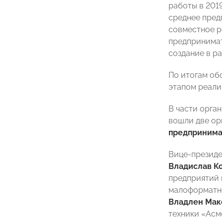
работы в 201
среднее пред
совместное р
предпринимат
создание в р
По итогам об
этапом реали
В части орга
вошли две ор
предпринима
Вице-презид
Владислав К
предприятий 
малоформатн
Владлен Мак
техники «Ас