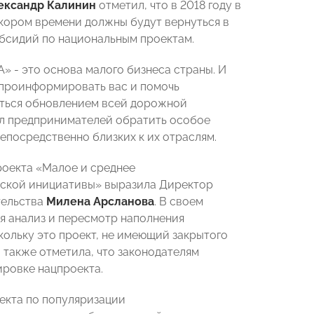
ександр Калинин
отметил, что в 2018 году в
скором времени должны будут вернуться в
убсидий по национальным проектам.
 - это основа малого бизнеса страны. И
проинформировать вас и помочь
маться обновлением всей дорожной
ал предпринимателей обратить особое
епосредственно близких к их отраслям.
оекта «Малое и среднее
ской инициативы» выразила Директор
тельства
Милена Арсланова
. В своем
ся анализ и пересмотр наполнения
кольку это проект, не имеющий закрытого
 также отметила, что законодателям
ировке нацпроекта.
екта по популяризации