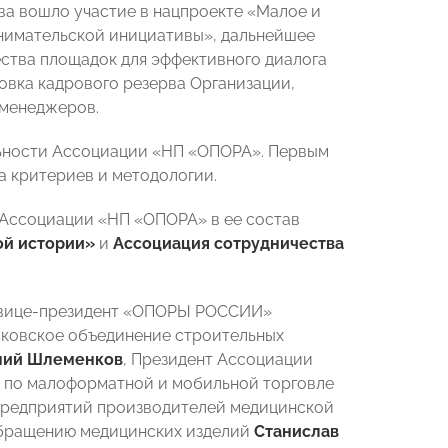
ва вошло участие в нацпроекте «Малое и
нимательской инициативы», дальнейшее
ества площадок для эффективного диалога
овка кадрового резерва Организации,
 менеджеров.
льности Ассоциации «НП «ОПОРА». Первым
а критериев и методологии.
Ассоциации «НП «ОПОРА» в ее состав
ой истории»
и
Ассоциация сотрудничества
 вице-президент «ОПОРЫ РОССИИ»
сковское объединение строительных
ний Шлеменков
, Президент Ассоциации
по малоформатной и мобильной торговле
предприятий производителей медицинской
бращению медицинских изделий
Станислав