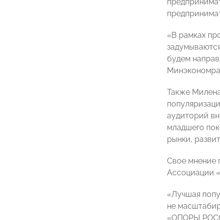
предпринимат
предпринимат
«В рамках пр
задумываются
будем направ
Минэкономра
Также Милена
популяризаци
аудиторий вн
младшего пок
рынки, разви
Свое мнение 
Ассоциации 
«Лучшая попу
не масштабир
«ОПОРЫ РОС