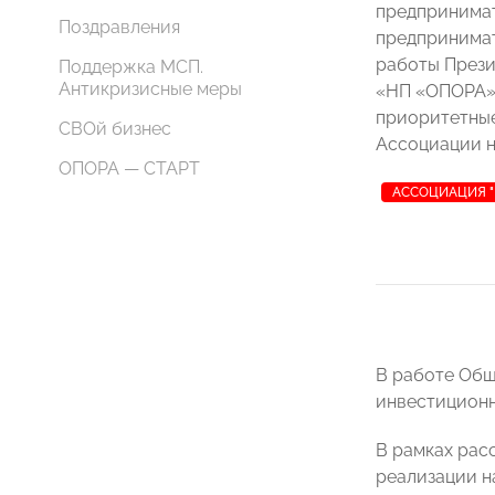
предпринимат
Поздравления
предпринимат
работы Прези
Поддержка МСП.
Антикризисные меры
«НП «ОПОРА» 
приоритетные
СВОй бизнес
Ассоциации на
ОПОРА — СТАРТ
АССОЦИАЦИЯ "
В работе Общ
инвестиционн
В рамках рас
реализации н