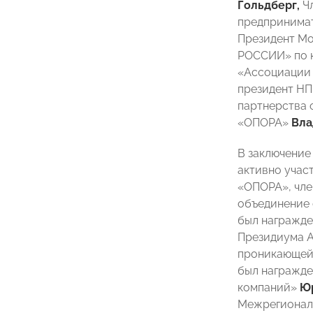
Гольдберг,
Ч
предпринима
Президент М
РОССИИ» по к
«Ассоциации
президент Н
партнерства
«ОПОРА»
Вла
В заключение
активно учас
«ОПОРА», чл
объединение 
был награжде
Президиума А
проникающей
был награжде
компаний»
Ю
Межрегионал