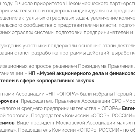
9 году. В число приоритетов Некоммерческого партнерст
принимательство и поддержка индивидуальной предпри
ешение актуальных отраслевых задач, увеличение колич
ельского сообщества с представителями власти, подгот
азных отраслях системы подготовки предпринимателей и
суждения участники поддержали основные этапы деяте
зации станет разработка программы действий, выработк
низационных вопросов решением Президиума Правления 
ганизации –
НП «Музей акционерного дела и финансов
телей в сфере корпоративных закупок
.
ентами Ассоциации «НП «ОПОРА» были избраны Первый
орочкин
, Председатель Правления Ассоциации СРО «Мо
малого и среднего предпринимательства – ОПОРА»
Евге
ой торговли, Председатель Комиссии «ОПОРЫ РОССИИ» 
симов
, Вице-президент Московской Ассоциации малых 
медика», Председатель Комиссии «ОПОРЫ РОССИИ» по о