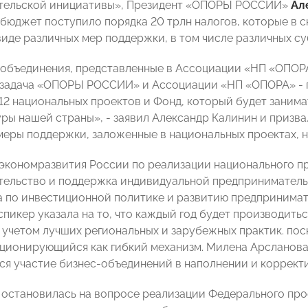
тельской инициативы», Президент «ОПОРЫ РОССИИ»
Ал
бюджет поступило порядка 20 трлн налогов, которые в 
виде различных мер поддержки, в том числе различных с
объединения, представленные в Ассоциации «НП «ОПОРА»
 задача «ОПОРЫ РОССИИ» и Ассоциации «НП «ОПОРА» - 
 12 национальных проектов и Фонд, который будет зани
ры нашей страны», - заявил Александр Калинин и призв
меры поддержки, заложенные в национальных проектах, н
кономразвития России по реализации национального пр
ельство и поддержка индивидуальной предприниматель
 по инвестиционной политике и развитию предпринима
спикер указала на то, что каждый год будет производить
с учетом лучших региональных и зарубежных практик. пос
иционирующийся как гибкий механизм. Милена Арсланова
ся участие бизнес-объединений в наполнении и коррект
 остановилась на вопросе реализации Федерального про