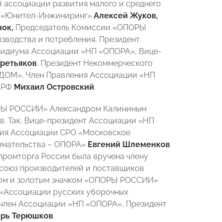
ассоциации развития малого и среднего
 «Юнител-Инжиниринг»
Алексей Жуков,
нок,
Председатель Комиссии «ОПОРЫ
зводства и потребления, Президент
езидиума Ассоциации «НП «ОПОРА», Вице-
ретьяков
, Президент Некоммерческого
ДОМ», Член Правления Ассоциации «НП
а РФ
Михаил Островский
.
ПОРЫ РОССИИ» Александром Калининым
. Так, Вице-президент Ассоциации «НП
ия Ассоциации СРО «Московское
нимательства – ОПОРА»
Евгений Шлеменков
ромторга России была вручена члену
союз производителей и поставщиков
мом и золотым значком «ОПОРЫ РОССИИ»
 «Ассоциации русских уборочных
н член Ассоциации «НП «ОПОРА», Президент
орь Терюшков
.