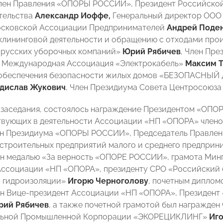
лен Правления «ОПОРЫ РОССИИ», Президент Российской 
тельства
Александр Иоффе,
Генеральный директор ООО
осковской Ассоциации Предпринимателей
Андрей Поде
лининговой деятельности и обращению с отходами прои
 русских уборочных компаний»
Юрий Рябичев
, Член Пр
П Международная Ассоциация «Электрокабель»
Максим Т
 обеспечения безопасности жилых домов «БЕЗОПАСНЫЙ 
дислав Жукович
, Член Президиума Совета Центросоюз
 заседания, состоялось награждение Президентом «О
твующих в деятельности Ассоциации «НП «ОПОРА» членов
ен Президиума «ОПОРЫ РОССИИ», Председатель Правлен
строительных предприятий малого и среднего предпри
н медалью «За верность «ОПОРЕ РОССИИ», грамота Минп
ссоциации «НП «ОПОРА», президенту СРО «Российский 
 гидроизоляции»
Игорю Черноголову
, почетным дипло
н Вице-президент Ассоциации «НП «ОПОРА», Президент
рий Рябичев
, а также почетной грамотой был награжде
ьной Промышленной Корпорации «ЭКОРЕЦИКЛИНГ»
Иг