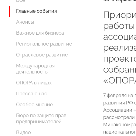
Все
Главные события
Приори
Анонсы
работы
Важное для бизнеса
ассоци
Региональное развитие
реализ
Отраслевое развитие
проект
Международная
собран
деятельность
«ОПОР
ОПОРА в лицах
Пресса о нас
7 февраля на
развития РФ 
Особое мнение
Ассоциации «
Бюро по защите прав
рассмотрели 
предпринимателей
Минэкономраз
национальног
Видео