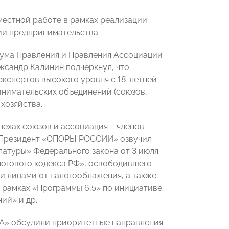
местной работе в рамках реализации
ии предпринимательства.
иума Правления и Правления Ассоциации
ександр Калинин подчеркнул, что
спертов высокого уровня с 18-летней
инимательских объединений (союзов,
 хозяйства.
пехах союзов и ассоциация – членов
д Президент «ОПОРЫ РОССИИ» озвучил
атуры» Федерального закона от 3 июля
алогового кодекса РФ», освободившего
и лицами от налогооблажения, а также
 рамках «Программы 6,5» по инициативе
ий» и др.
РА» обсудили приоритетные направления