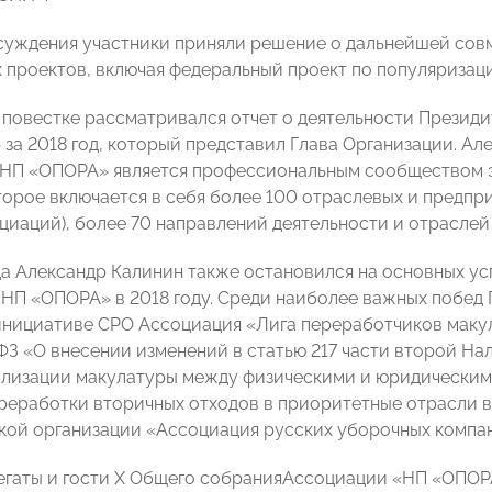
суждения участники приняли решение о дальнейшей сов
 проектов, включая федеральный проект по популяризац
повестке рассматривался отчет о деятельности Презид
за 2018 год, который представил Глава Организации. Ал
НП «ОПОРА» является профессиональным сообществом эк
торое включается в себя более 100 отраслевых и предпр
циаций), более 70 направлений деятельности и отраслей
да Александр Калинин также остановился на основных ус
НП «ОПОРА» в 2018 году. Среди наиболее важных побе
инициативе СРО Ассоциация «Лига переработчиков макул
-ФЗ «О внесении изменений в статью 217 части второй Н
ализации макулатуры между физическими и юридическим
реработки вторичных отходов в приоритетные отрасли в
ой организации «Ассоциация русских уборочных компан
егаты и гости X Общего собранияАссоциации «НП «ОПО