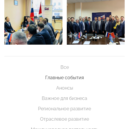
Все
Главные события
Анонсы
Важное для бизнеса
Региональное развитие
Отраслевое развитие