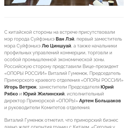
С китайской стороны на встрече присутствовали
мэр города Суйфэньхэ
Ван Лэй
, первый заместитель
мэра Суйфэньхэ
Лю Циншуай
, а также начальники
профильных управлений коммерции, торговли и
особой промышленной экономической зоны.
Российскую сторону представили Вице-президент
«ОПОРЫ РОССИИ» Виталий Гуменюк, Председатель
Приморского краевого отделения «ОПОРЫ РОССИИ»
Игорь Ветрюк
, заместители Председателя
Юрий
Рябко
и
Юрий Жилинский
, исполнительный
директор Приморской «ОПОРЫ»
Артем Большаков
и руководители Комитетов отделения.
Виталий Гуменюк отметил, что приморский бизнес
давно ждет открытия границ с Китаем. «Сегодня у