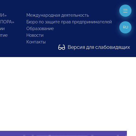
ИИ»
Международная деятельность
ОПОРА»
Бюро по защите прав предпринимателей
RU
ии
Образование
итие
Новости
Контакты
Версия для слабовидящих