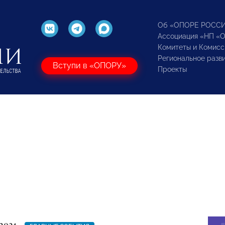
Об «ОПОРЕ РОСС
Ассоциация «НП «
Комитеты и Комисс
Региональное разв
Вступи в «ОПОРУ»
Проекты