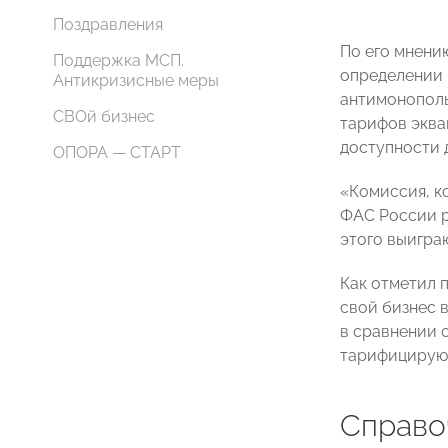
Поздравления
По его мнени
Поддержка МСП.
определении 
Антикризисные меры
антимонополь
СВОй бизнес
тарифов эква
доступности 
ОПОРА — СТАРТ
«Комиссия, ко
ФАС России р
этого выиграю
Как отметил 
свой бизнес 
в сравнении с
тарифицируют
Справо