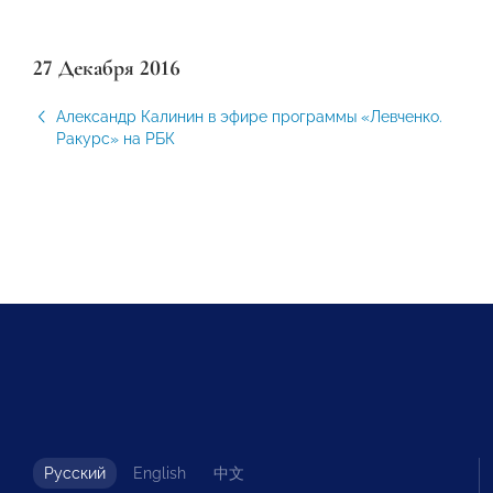
27 Декабря 2016
Александр Калинин в эфире программы «Левченко.
Ракурс» на РБК
Русский
English
中文