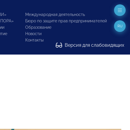
ИИ»
Международная деятельность
ОПОРА»
Бюро по защите прав предпринимателей
RU
ии
Образование
итие
Новости
Контакты
Версия для слабовидящих