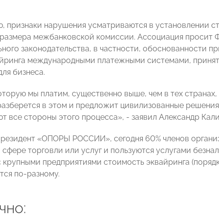
ю, признаки нарушения усматриваются в установлении ст
размера межбанковской комиссии. Ассоциация просит 
ного законодательства, в частности, обоснованности 
йринга международными платежными системами, принять
для бизнеса.
торую мы платим, существенно выше, чем в тех странах, 
азберется в этом и предложит цивилизованные решения 
т все стороны этого процесса», - заявил Александр Кали
президент «ОПОРЫ РОССИИ», сегодня 60% членов организ
в сфере торговли или услуг и пользуются услугами безн
 крупными предприятиями стоимость эквайринга (порядка 
ся по-разному.
чно: