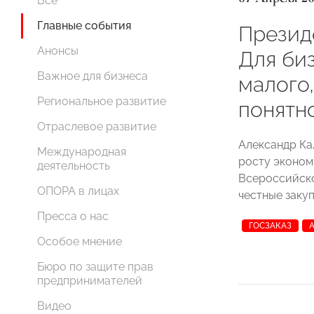
Все
Главные события
Презид
Анонсы
Для би
Важное для бизнеса
малого,
Региональное развитие
понятн
Отраслевое развитие
Александр Ка
Международная
росту эконом
деятельность
Всероссийско
ОПОРА в лицах
честные закуп
Пресса о нас
ГОСЗАКАЗ
Особое мнение
Бюро по защите прав
предпринимателей
Видео