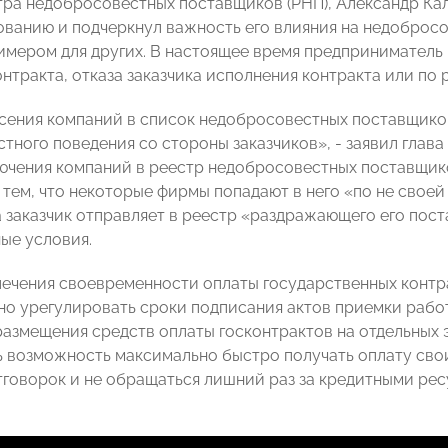
тра недобросовестных поставщиков (РНП), Александр Ка
зованию и подчеркнул важность его влияния на недоброс
имером для других. В настоящее время предприниматель 
нтракта, отказа заказчика исполнения контракта или по
сения компаний в список недобросовестных поставщико
стного поведения со стороны заказчиков», - заявил гла
ючения компаний в реестр недобросовестных поставщик
 тем, что некоторые фирмы попадают в него «по не своей в
а заказчик отправляет в реестр «раздражающего его пост
ые условия.
печения своевременности оплаты государственных ко
о урегулировать сроки подписания актов приемки работ 
размещения средств оплаты госконтрактов на отдельных 
 возможность максимально быстро получать оплату своих 
тговорок и не обращаться лишний раз за кредитными ре