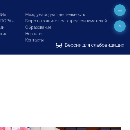
ИИ»
Международная деятельность
ОПОРА»
Бюро по защите прав предпринимателей
RU
ии
Образование
итие
Новости
Контакты
Версия для слабовидящих