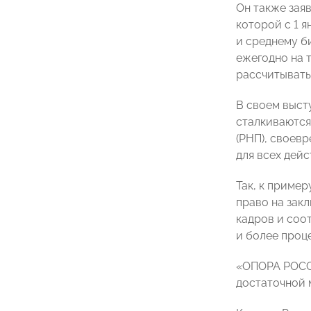
Он также зая
которой с 1 я
и среднему б
ежегодно на 
рассчитыватьс
В своем выст
сталкиваются
(РНП), своев
для всех дей
Так, к приме
право на зак
кадров и соо
и более проц
«ОПОРА РОССИ
достаточной 