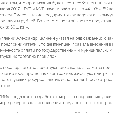
вил о том, что организация будет вести собственный мо
нваря 2017 г. ГУП и МУП начали работать по 44-ФЗ: «15% 
изнесу. Там есть такие предприятия как водоканал, комм
триллионы рублей. Более того, по этой квоте с представ
я за 30 дней».
уплении Александр Калинин указал на ряд связанных с з
 предприниматели. Это демпинг цен, правила внесения 
ременность оплаты по государственным и муниципальным
ствующих торговых площадок.
ру, несовершенство действующего законодательства приво
лючение государственных контрактов, зачастую, выигры
тветствующих ресурсов для их исполнения. В ряде отрас
ентов.
И» предлагает разработать меры по сокращению доли у
мере ресурсов для исполнения государственных контрак