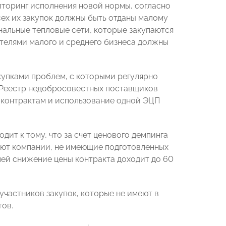
ниторинг исполнения новой нормы, согласно
всех их закупок должны быть отданы малому
унальные тепловые сети, которые закупаются
ителями малого и среднего бизнеса должны
акупками проблем, с которыми регулярно
в Реестр недобросовестных поставщиков
 контрактам и использование одной ЭЦП
дит к тому, что за счет ценового демпинга
вают компании, не имеющие подготовленных
лей снижение цены контракта доходит до 60
частников закупок, которые не имеют в
тов.