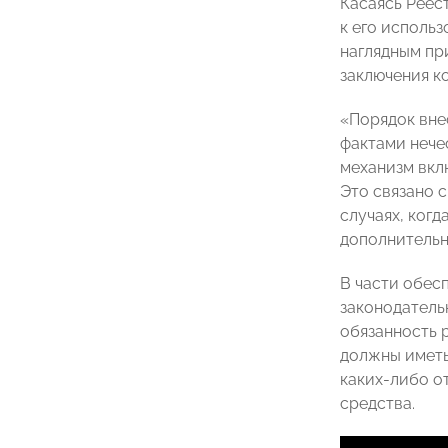
Касаясь Реес
к его исполь
наглядным пр
заключения ко
«Порядок вне
фактами нече
механизм вкл
Это связано с
случаях, когд
дополнительн
В части обес
законодательн
обязанность 
должны иметь
каких-либо о
средства.