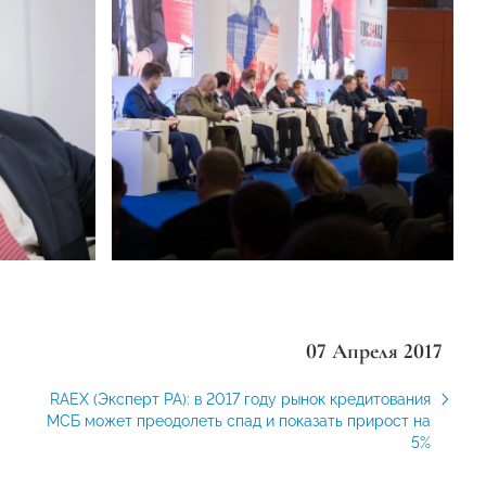
07 Апреля 2017
RAEX (Эксперт РА): в 2017 году рынок кредитования
МСБ может преодолеть спад и показать прирост на
5%