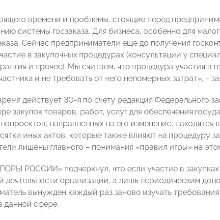
оящего времени и проблемы, стоящие перед предпринима
ию системы госзаказа. Для бизнеса, особенно для малог
аказа. Сейчас предприниматели еще до получения госко
частие в закупочных процедурах (консультации у специал
рантия и прочее). Мы считаем, что процедура участия в 
частника и не требовать от него непомерных затрат», - з
время действует 30-я по счету редакция Федерального з
ере закупок товаров, работ, услуг для обеспечения госу
онопроектов, направленных на его изменение, находятся 
сятки иных актов, которые также влияют на процедуру за
ели лишены главного – понимания «правил игры» на этом
ПОРЫ РОССИИ» подчеркнул, что если участие в закупках
й деятельности организации, а лишь периодическим до
матель вынужден каждый раз заново изучать требования 
в данной сфере.