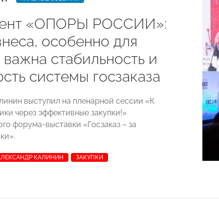
ент «ОПОРЫ РОССИИ»:
знеса, особенно для
 важна стабильность и
ость системы госзаказа
линин выступил на пленарной сессии «К
ики через эффективные закупки!»
го форума-выставки «Госзаказ – за
ки».
АЛЕКСАНДР КАЛИНИН
ЗАКУПКИ