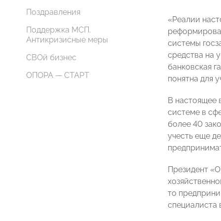
Поздравления
«Реалии наст
Поддержка МСП.
реформирован
Антикризисные меры
системы госз
средства на у
СВОй бизнес
банковская га
ОПОРА — СТАРТ
понятна для у
В настоящее 
системе в сф
более 40 зак
учесть еще де
предпринимат
Президент «О
хозяйственно
то предприни
специалиста 