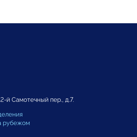
 2-й Самотечный пер., д.7.
деления
а рубежом