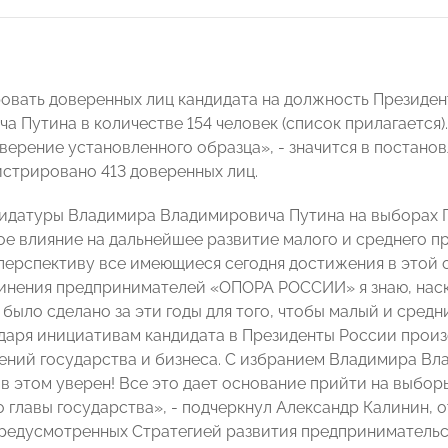
овать доверенных лиц кандидата на должность Президе
а Путина в количестве 154 человек (список прилагается
верение установленного образца», - значится в постано
истрировано 413 доверенных лиц.
идатуры Владимира Владимировича Путина на выборах П
е влияние на дальнейшее развитие малого и среднего п
 перспективу все имеющиеся сегодня достижения в этой 
инения предпринимателей «ОПОРА РОССИИ» я знаю, наск
 было сделано за эти годы для того, чтобы малый и сред
даря инициативам кандидата в Президенты России произ
ний государства и бизнеса. С избранием Владимира Вл
 в этом уверен! Все это дает основание прийти на выбор
 главы государства», - подчеркнул Александр Калинин, 
предусмотренных Стратегией развития предпринимательст