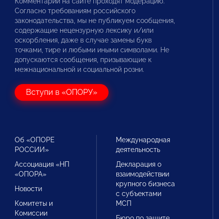
Комментарии на сайте проходят модерацию.
Согласно требованиям российского
законодательства, мы не публикуем сообщения,
содержащие нецензурную лексику и/или
оскорбления, даже в случае замены букв
точками, тире и любыми иными символами. Не
допускаются сообщения, призывающие к
межнациональной и социальной розни.
Вступи в «ОПОРУ»
Об «ОПОРЕ
Международная
РОССИИ»
деятельность
Ассоциация «НП
Декларация о
«ОПОРА»
взаимодействии
крупного бизнеса
Новости
с субъектами
Комитеты и
МСП
Комиссии
Бюро по защите