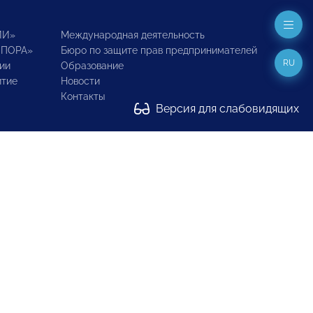
ИИ»
Международная деятельность
ОПОРА»
Бюро по защите прав предпринимателей
RU
ии
Образование
итие
Новости
Контакты
Версия для слабовидящих