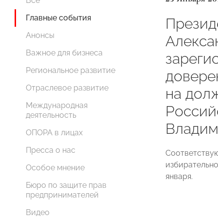
Все
Главные события
Прези
Анонсы
Алекса
Важное для бизнеса
зареги
Региональное развитие
довере
Отраслевое развитие
на дол
Международная
Россий
деятельность
Владим
ОПОРА в лицах
Пресса о нас
Соответству
избирательно
Особое мнение
января.
Бюро по защите прав
предпринимателей
Видео