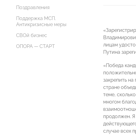
Поздравления
Поддержка МСП.
Антикризисные меры
«Зарегистрир
СВОй бизнес
Владимирович
лицам удосто
ОПОРА — СТАРТ
Путина зарег
«Победа канд
положительно
закрепить на
стране объед
теме, сколько
многом благо
взаимоотноше
продолжен. Я
действующего
случае всех 