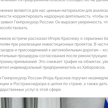
жения являются для нас ценным материалом для анализа
мости корректировать надзорную деятельность, чтобы о
 заявил Генпрокурор России. Он выразил уверенность, ч
пособствовать.
тников встречи рассказал Игорю Краснову о серьезных б
елям при реализации инвестиционных проектов. В частн
съездов и присоединений к автомобильным дорогам – х
ительные процедуры согласования после реконструкции 
границ примыканий. Это снижает трафик на объектах, ув
метил индивидуальный предприниматель из Хабаровска.
им Генпрокурор России Игорь Краснов поручил незамедли
кции и Ространснадзора в целом по стране, а также дать
дарственных услуг в этой сфере.