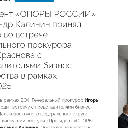
дент «ОПОРЫ РОССИИ»
ндр Калинин принял
 во встрече
льного прокурора
Краснова с
авителями бизнес-
ства в рамках
025
в рамках ВЭФ Генеральный прокурор
Игорь
одит встречу с представителями бизнес-
альневосточного федерального округа.
 дискуссии выступил Президент «ОПОРЫ
ександр Калинин
. Обсуждение касалось