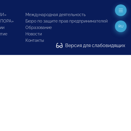
ИИ»
Международная деятельность
ОПОРА»
Бюро по защите прав предпринимателей
RU
ии
Образование
итие
Новости
Контакты
Версия для слабовидящих