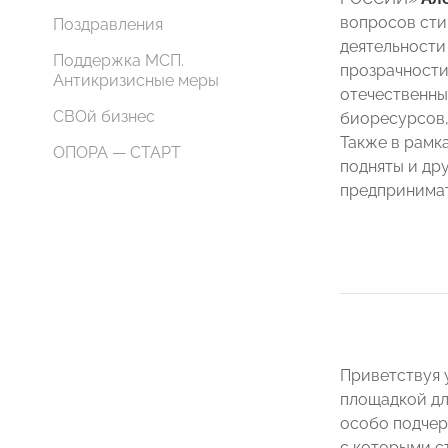
вопросов ст
Поздравления
деятельности
Поддержка МСП.
прозрачности
Антикризисные меры
отечественны
СВОй бизнес
биоресурсов,
Также в рамк
ОПОРА — СТАРТ
подняты и др
предпринимат
Приветствуя 
площадкой дл
особо подчер
с которыми с