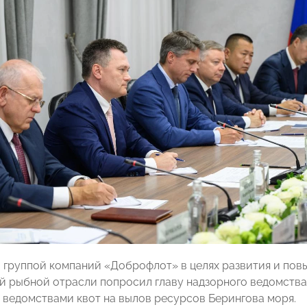
группой компаний «Доброфлот» в целях развития и пов
й рыбной отрасли попросил главу надзорного ведомства
ведомствами квот на вылов ресурсов Берингова моря.