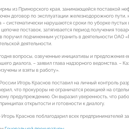
ирмы из Приморского края, занимающейся поставкой не
ючен договор по эксплуатации железнодорожного пути, 
а – систематически нарушаются сроки по уборке пустых в
цепочке поставок, затягивается период получения товаро
в поручил подчиненным устранить в деятельности ОАО 
ельской деятельности.
годня вопросы, озвученные инициативы и предложения 
шего диалога, – заявил глава надзорного ведомства. – К
зучены и взяты в работу».
России Игорь Краснов поставил на личный контроль ра
верил, что прокуроры не ограничатся реакцией на отдел
ному предупреждению. Он выразил уверенность, что рабо
принципах открытости и готовности к диалогу.
 Игорь Краснов поблагодарил всех предпринимателей за
ам
Генеральной прокуратуры
.