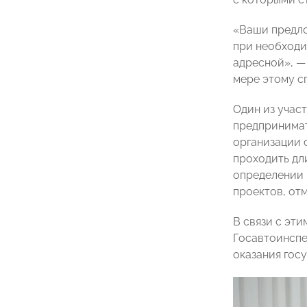
«Ваши предло
при необходи
адресной», —
мере этому с
Один из учас
предпринимат
организации 
проходить дл
определении 
проектов, от
В связи с эт
Госавтоинспе
оказания госу