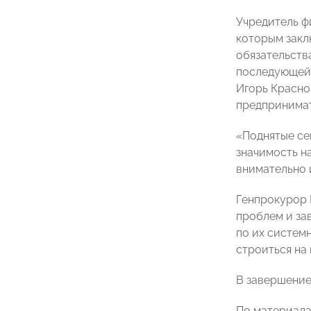
Учредитель ф
которым закл
обязательств
последующей 
Игорь Красно
предпринимат
«Поднятые се
значимость на
внимательно и
Генпрокурор 
проблем и за
по их систем
строиться на 
В завершение
По материал