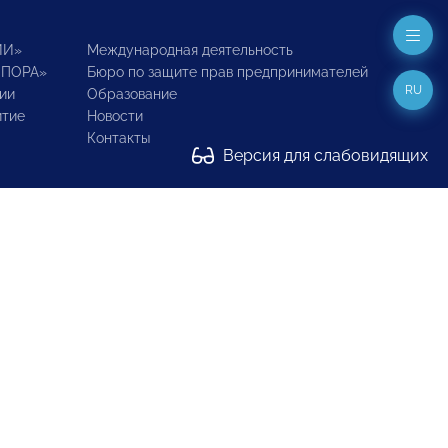
ИИ»
Международная деятельность
ОПОРА»
Бюро по защите прав предпринимателей
RU
ии
Образование
итие
Новости
Контакты
Версия для слабовидящих