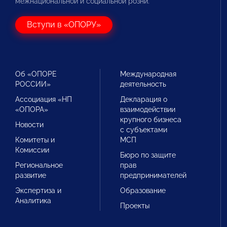
межнациональной и социальной розни.
Вступи в «ОПОРУ»
Об «ОПОРЕ
Международная
РОССИИ»
деятельность
Ассоциация «НП
Декларация о
«ОПОРА»
взаимодействии
крупного бизнеса
Новости
с субъектами
Комитеты и
МСП
Комиссии
Бюро по защите
Региональное
прав
развитие
предпринимателей
Экспертиза и
Образование
Аналитика
Проекты