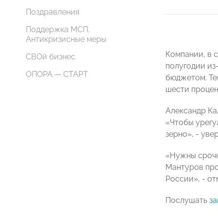
Поздравления
Поддержка МСП.
Антикризисные меры
Компании, в 
СВОй бизнес
полугодии из
ОПОРА — СТАРТ
бюджетом. Те
шести процен
Александр Кал
«Чтобы урегу
зерно», - уве
«Нужны срочн
Мантуров про
России», - о
Послушать
за