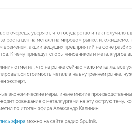
свою очередь, уверяют, что государство и так получило 
-за роста цен на металл на мировом рынке, и, ожидаемо,
м временем, акции ведущих предприятий на фоне разбира
тов. К чему приведут споры чиновников и металлургов вы
инин отметил, что на рынке сейчас мало металла, все уход
лироваться стоимость металла на внутреннем рынке, нуж
рен эксперт.
ые экономические меры, иначе многие производственны
водит совещание с металлургами на эту острую тему, ко
тметил по итогам эфира Александр Калинин.
пись эфира
можно на сайте радио Sputnik.