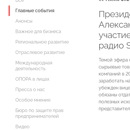
Все
Главные события
Прези
Анонсы
Алекса
Важное для бизнеса
участи
Региональное развитие
радио S
Отраслевое развитие
Темой эфира с
Международная
сырьевые тов
деятельность
компаний в 2
ОПОРА в лицах
заработать на
убежден виц
Пресса о нас
обязаны отдат
Особое мнение
полезных иско
представители
Бюро по защите прав
предпринимателей
Видео