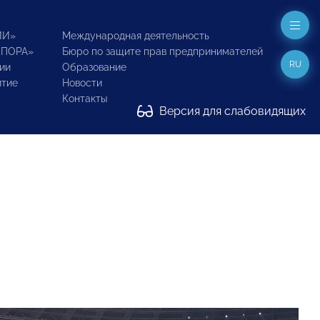
ИИ»
Международная деятельность
ОПОРА»
Бюро по защите прав предпринимателей
RU
ии
Образование
итие
Новости
Контакты
Версия для слабовидящих