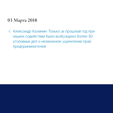
03 Марта 2018
Александр Калинин: Только за прошлый год при
нашем содействии было возбуждено более 30
уголовных дел о незаконном ущемлении прав
предпринимателей