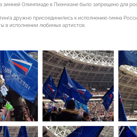
а зимней Олимпиаде в Пхенчхане было запрещено для р
тинга дружно присоединились к исполнению гимна Росс
ты в исполнении любимых артистов.