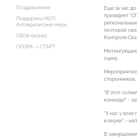
Поздравления
Еще за час д
президент "О
Поддержка МСП.
региональных
Антикризисные меры
почтовой свя
СВОй бизнес
Контроля Сва
ОПОРА — СТАРТ
Митингующие 
сцену.
Мероприятие 
сторонников, 
"В этот солне
команда!" - з
"У нас у всех
и внуки", - на
В завершении