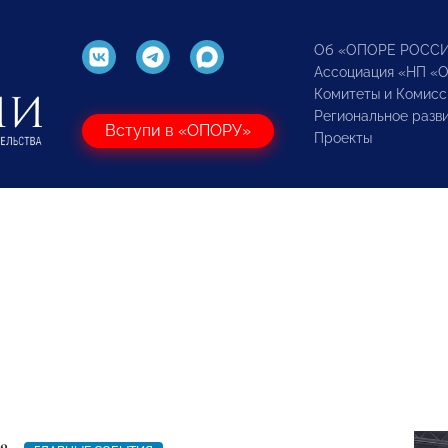
Об «ОПОРЕ РОСС
Ассоциация «НП «
Комитеты и Комисс
Региональное разв
Вступи в «ОПОРУ»
Проекты