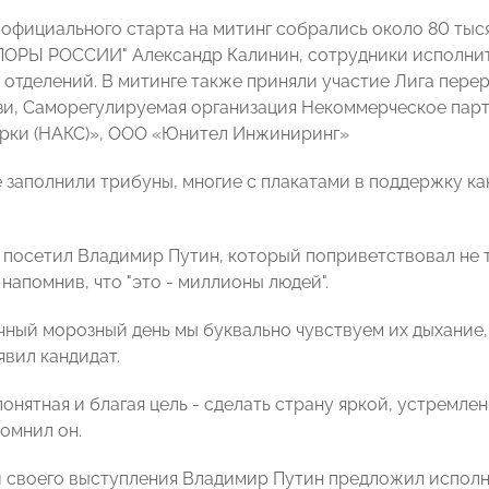
о официального старта на митинг собрались около 80 тыс
ПОРЫ РОССИИ" Александр Калинин, сотрудники исполни
 отделений. В митинге также приняли участие Лига пер
зи, Саморегулируемая организация Некоммерческое пар
рки (НАКС)», ООО «Юнител Инжиниринг»
заполнили трибуны, многие с плакатами в поддержку ка
посетил Владимир Путин, который поприветствовал не т
напомнив, что "это - миллионы людей".
чный морозный день мы буквально чувствуем их дыхание, 
аявил кандидат.
 понятная и благая цель - сделать страну яркой, устремл
помнил он.
 своего выступления Владимир Путин предложил исполнит