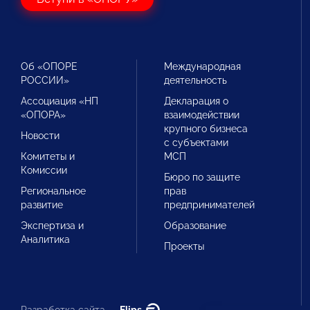
Об «ОПОРЕ
Международная
РОССИИ»
деятельность
Ассоциация «НП
Декларация о
«ОПОРА»
взаимодействии
крупного бизнеса
Новости
с субъектами
Комитеты и
МСП
Комиссии
Бюро по защите
Региональное
прав
развитие
предпринимателей
Экспертиза и
Образование
Аналитика
Проекты
Разработка сайта —
Flips