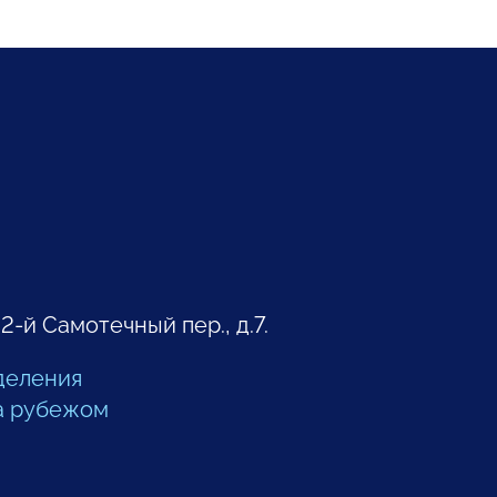
 2-й Самотечный пер., д.7.
деления
а рубежом