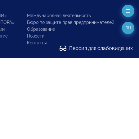
ИИ»
Международная деятельность
ОПОРА»
Бюро по защите прав предпринимателей
RU
ии
Образование
итие
Новости
Контакты
Версия для слабовидящих