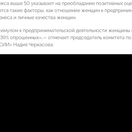
екса выше 50 указывает на преобладание позитивных оце
тся такие факторы, как отношение женщин к предприним
изнеса и личные качества женщин.
имулом к предпринимательской деятельности женщины 
 39% опрошенных»,— отмечает председатель комитета п
ИИ» Надия Черкасова.