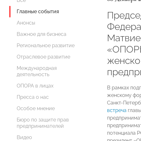
Все
Главные события
Предсе
Анонсы
Федера
Важное для бизнеса
Матвие
Региональное развитие
«ОПОРЫ
Отраслевое развитие
женско
Международная
предпр
деятельность
ОПОРА в лицах
В рамках под
женскому фору
Пресса о нас
Санкт-Петерб
Особое мнение
встреча
главы
предпринимат
Бюро по защите прав
предпринимат
предпринимателей
потенциала Р
Видео
президент «