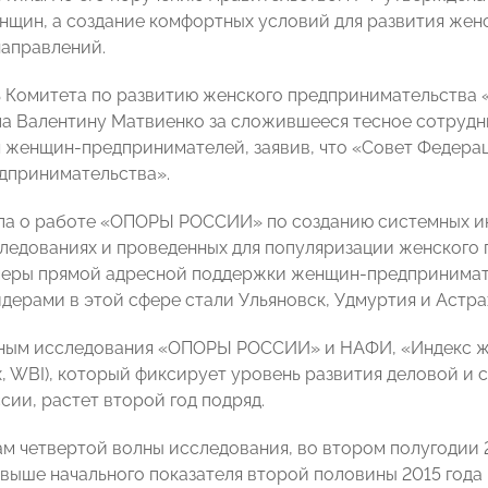
нщин, а создание комфортных условий для развития жен
направлений.
ь Комитета по развитию женского предпринимательств
а Валентину Матвиенко за сложившееся тесное сотрудн
ч женщин-предпринимателей, заявив, что «Совет Федера
дпринимательства».
ла о работе «ОПОРЫ РОССИИ» по созданию системных ин
следованиях и проведенных для популяризации женского
еры прямой адресной поддержки женщин-предпринимателе
дерами в этой сфере стали Ульяновск, Удмуртия и Астра
нным исследования «ОПОРЫ РОССИИ» и НАФИ, «Индекс ж
ex, WBI), который фиксирует уровень развития деловой и
сии, растет второй год подряд.
м четвертой волны исследования, во втором полугодии 2
 выше начального показателя второй половины 2015 года и 