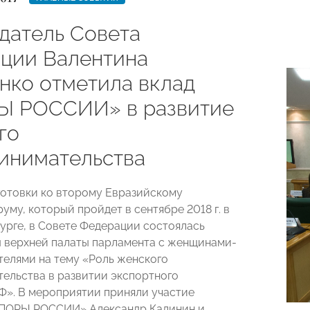
датель Совета
ции Валентина
нко отметила вклад
 РОССИИ» в развитие
го
инимательства
готовки ко второму Евразийскому
му, который пройдет в сентябре 2018 г. в
урге, в Совете Федерации состоялась
 верхней палаты парламента с женщинами-
елями на тему «Роль женского
ельства в развитии экспортного
Ф». В мероприятии приняли участие
ОПОРЫ РОССИИ» Александр Калинин и