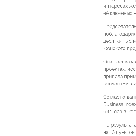
интересах же
её ключевых 
Председател
поблагодарил
десятки тыся
женского пре
Она рассказа
проектах, ис
привела прим
регионами-ли
Согласно да
Business Ind
бизнеса в Рос
По результата
на 13 пунктов