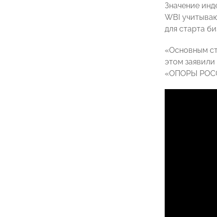
Значение инд
WBI учитываю
для старта б
«Основным ст
этом заявили
«ОПОРЫ РОСС