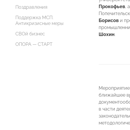
Прокофьев
, 
Поздравления
Попечительс
Поддержка МСП.
Борисов
и пр
Антикризисные меры
промышленни
СВОй бизнес
Шохин
.
ОПОРА — СТАРТ
Мероприятие 
ближайшее вр
документообо
в части деяте
законодатель
методологиче