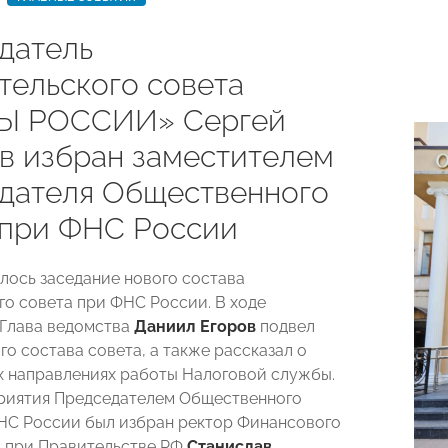
датель
тельского совета
Ы РОССИИ» Сергей
в избран заместителем
дателя Общественного
 при ФНС России
ялось заседание нового состава
о совета при ФНС России. В ходе
Глава ведомства
Даниил Егоров
подвел
о состава совета, а также рассказал о
 направлениях работы Налоговой службы.
риятия Председателем Общественного
НС России был избран ректор Финансового
 при Правительстве РФ
Станислав