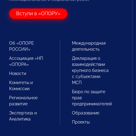
Вступи в «ОПОРУ»
Об «ОПОРЕ
Международная
РОССИИ»
деятельность
Ассоциация «НП
Декларация о
«ОПОРА»
взаимодействии
крупного бизнеса
Новости
с субъектами
Комитеты и
МСП
Комиссии
Бюро по защите
Региональное
прав
развитие
предпринимателей
Экспертиза и
Образование
Аналитика
Проекты