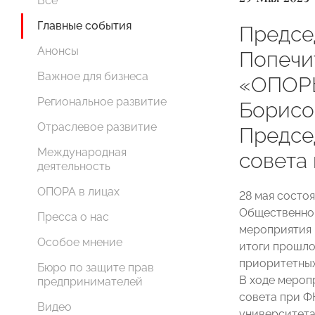
Все
Главные события
Предсе
Анонсы
Попечи
Важное для бизнеса
«ОПОР
Региональное развитие
Борисо
Отраслевое развитие
Предсе
Международная
совета
деятельность
ОПОРА в лицах
28 мая состо
Общественног
Пресса о нас
мероприятия 
Особое мнение
итоги прошлог
приоритетных
Бюро по защите прав
В ходе мероп
предпринимателей
совета при Ф
Видео
университета