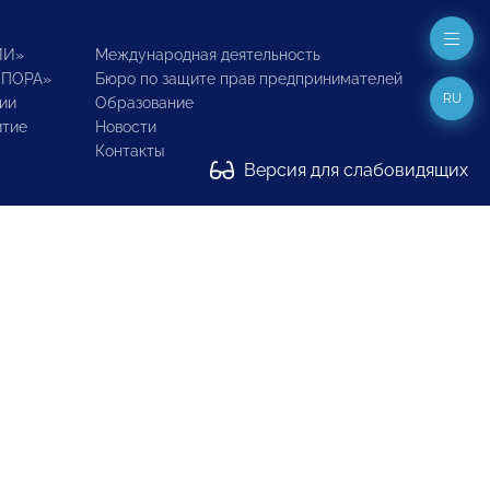
ИИ»
Международная деятельность
ОПОРА»
Бюро по защите прав предпринимателей
RU
ии
Образование
итие
Новости
Контакты
Версия для слабовидящих