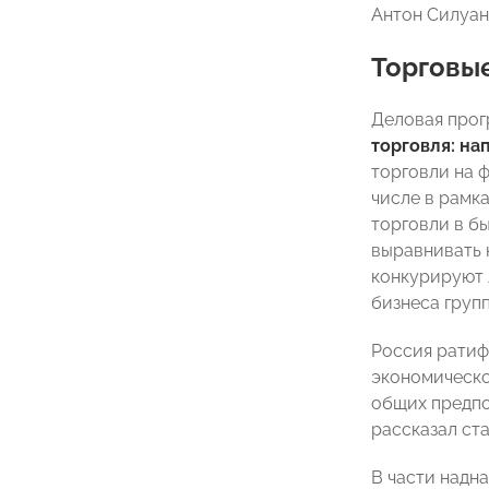
Антон Силуан
Торговы
Деловая прог
торговля: н
торговли на 
числе в рамк
торговли в б
выравнивать 
конкурируют 
бизнеса груп
Россия ратиф
экономическог
общих предпо
рассказал ст
В части надн