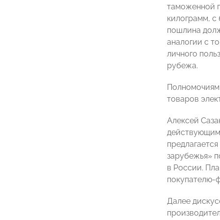
таможенной п
килограмм, с
пошлина долж
аналогии с то
личного поль
рубежа.
Полномочиями
товаров элек
Алексей Саза
действующим 
предлагается
зарубежья» п
в России. Пл
покупателю-ф
Далее дискус
производител