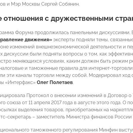
ов и Мэр Москвы Сергей Собянин.
е отношения с дружественными стр
рамма Форума продолжилась панельными дискуссиями. 
аправление движения»
эксперты подняли темы, связанны
фоне изменений внешнеэкономической деятельности и пе
ах дискуссии были подняты вопросы о том, как эффектив
ыстро меняющихся условиях, каким должен быть режим р
налоговые и таможенные правила для интернет-торговли
ли эти каналы торговли между собой. Модерировал ход 
пы «Интерфакс»
Олег Полетаев
.
ицировала Протокол о внесении изменений в Договор о
о союза от 11 апреля 2017 года в августе этого года. О 
сылках выделения товаров, приобретаемых на маркетпле
атс-секретарь – заместитель Министра финансов России
ационального таможенного регулирования Минфин выступ