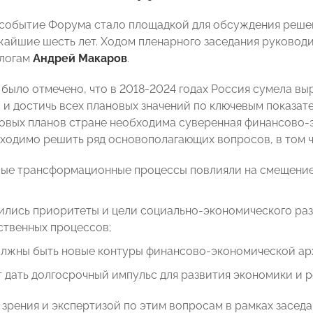
событие Форума стало площадкой для обсуждения реше
жайшие шесть лет. Ходом пленарного заседания руковод
алогам
Андрей Макаров
.
 было отмечено, что в 2018-2024 годах Россия сумела в
 и достичь всех плановых значений по ключевым показат
овых планов стране необходима суверенная финансово-
ходимо решить ряд основополагающих вопросов, в том ч
вые трансформационные процессы повлияли на смещение
ились приоритеты и цели социально-экономического раз
ственных процессов;
олжны быть новые контуры финансово-экономической ар
 дать долгосрочный импульс для развития экономики и р
 зрения и экспертизой по этим вопросам в рамках засе