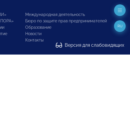
ИИ»
Международная деятельность
ОПОРА»
Бюро по защите прав предпринимателей
RU
ии
Образование
итие
Новости
Контакты
Версия для слабовидящих