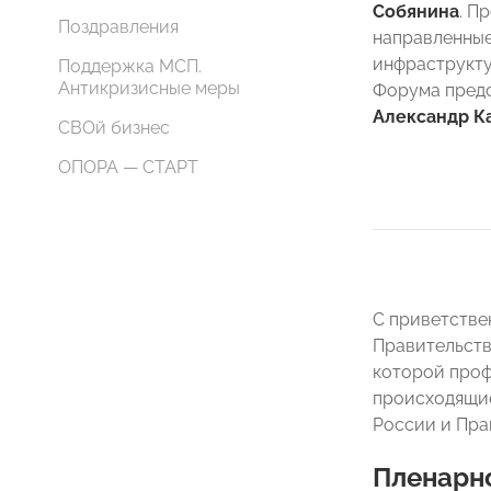
Собянина
. П
Поздравления
направленные
инфраструкту
Поддержка МСП.
Антикризисные меры
Форума пред
Александр К
СВОй бизнес
ОПОРА — СТАРТ
С приветстве
Правительств
которой проф
происходящие
России и Пра
Пленарн