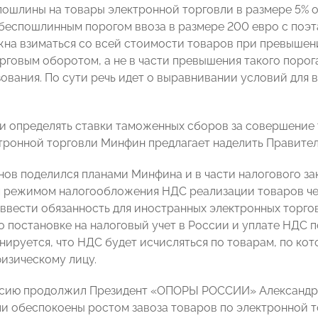
ошлины на товары электронной торговли в размере 5% от
 беспошлинным порогом ввоза в размере 200 евро с поэт
на взиматься со всей стоимости товаров при превышен
рговым оборотом, а не в части превышения такого порог
зования. По сути речь идет о выравнивании условий для 
 определять ставки таможенных сборов за совершение
тронной торговли Минфин предлагает наделить Правител
нов поделился планами Минфина и в части налогового за
режимом налогообложения НДС реализации товаров че
 ввести обязанность для иностранных электронных торго
о постановке на налоговый учет в России и уплате НДС 
анируется, что НДС будет исчисляться по товарам, по ко
изическому лицу.
сию продолжил Президент «ОПОРЫ РОССИИ» Александр К
и обеспокоены ростом завоза товаров по электронной т