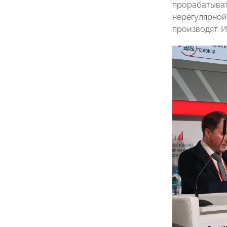
прорабатыват
нерегулярной
производят. 