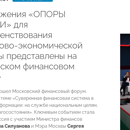
ожения «ОПОРЫ
И» для
енствования
ово-экономической
ы представлены на
ском финансовом
е
рошел Московский финансовый форум,
теме «Суверенная финансовая система в
формации: на службе национальным целям,
агосостояния». Ключевым событием стала
ссия с участием Министра финансов
на Силуанова
и Мэра Москвы
Сергея