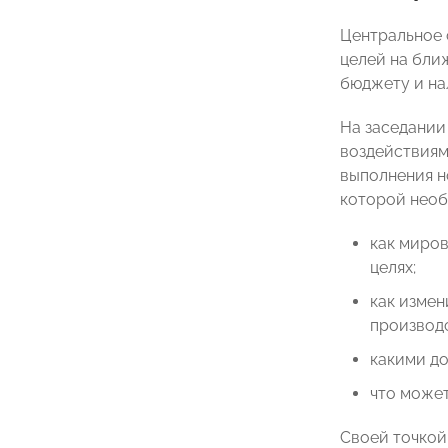
Центральное 
целей на бли
бюджету и н
На заседании
воздействиям
выполнения н
которой необ
как миро
целях;
как измен
производ
какими д
что может
Своей точкой