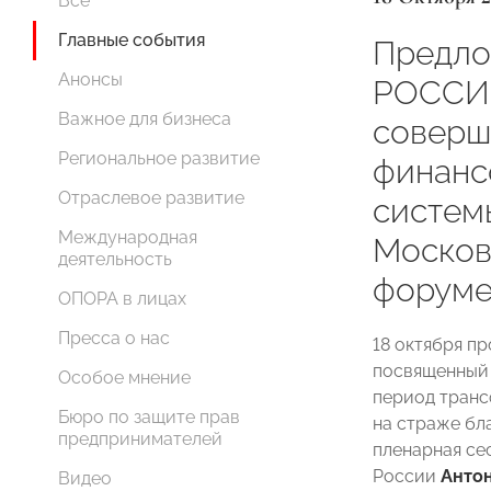
Все
Главные события
Предл
Анонсы
РОССИ
Важное для бизнеса
соверш
Региональное развитие
финанс
Отраслевое развитие
систем
Международная
Москов
деятельность
форум
ОПОРА в лицах
Пресса о нас
18 октября п
посвященный 
Особое мнение
период транс
Бюро по защите прав
на страже бл
предпринимателей
пленарная се
России
Анто
Видео