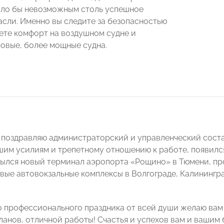
ло бы невозможным столь успешное
асли. Именно вы следите за безопасностью
аете комфорт на воздушном судне и
овые, более мощные судна.
 поздравляю администраторский и управленческий соста
шим усилиям и трепетному отношению к работе, появилс
рылся новый терминал аэропорта «Рощино» в Тюмени, п
вые автовокзальные комплексы в Волгограде, Калинингр
о профессионального праздника от всей души желаю вам
анов, отличной работы! Счастья и успехов вам и вашим б