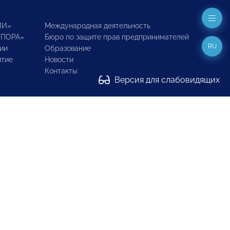
ИИ»
Международная деятельность
ОПОРА»
Бюро по защите прав предпринимателей
RU
ии
Образование
итие
Новости
Контакты
Версия для слабовидящих