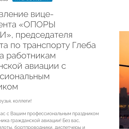
вление вице-
ента «ОПОРЫ
», председателя
та по транспорту Глеба
а работникам
нской авиации с
сиональным
иком
узья, коллеги!
Вас с Вашим профессиональным праздником
ника гражданской авиации! Без вас,
лоты, бортпроводники, диспетчеры и