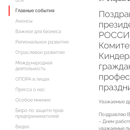
Все
Главные события
Поздра
Анонсы
презид
Важное для бизнеса
РОССИИ
Региональное развитие
Комите
Отраслевое развитие
Киндер
Международная
гражда
деятельность
профес
ОПОРА в лицах
праздн
Пресса о нас
Особое мнение
Уважаемые др
Бюро по защите прав
Поздравляю 
предпринимателей
– Днем работ
Видео
уважаемые пи