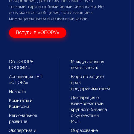
оскорбления, даже в случае замены букв
точками, тире и любыми иными символами. Не
допускаются сообщения, призывающие к
межнациональной и социальной розни.
Вступи в «ОПОРУ»
Об «ОПОРЕ
Международная
РОССИИ»
деятельность
Ассоциация «НП
Бюро по защите
«ОПОРА»
прав
предпринимателей
Новости
Декларация о
Комитеты и
взаимодействии
Комиссии
крупного бизнеса
Региональное
с субъектами
развитие
МСП
Экспертиза и
Образование