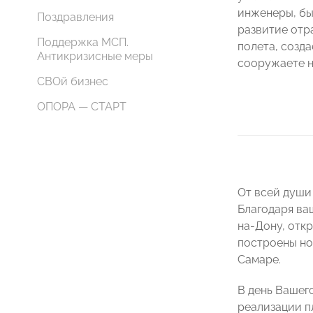
инженеры, бы
Поздравления
развитие отр
Поддержка МСП.
полета, созд
Антикризисные меры
сооружаете н
СВОй бизнес
ОПОРА — СТАРТ
От всей души
Благодаря ва
на-Дону, отк
построены но
Самаре.
В день Вашег
реализации пл