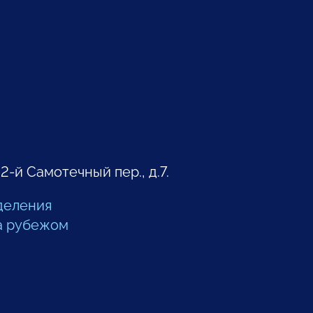
 2-й Самотечный пер., д.7.
деления
а рубежом