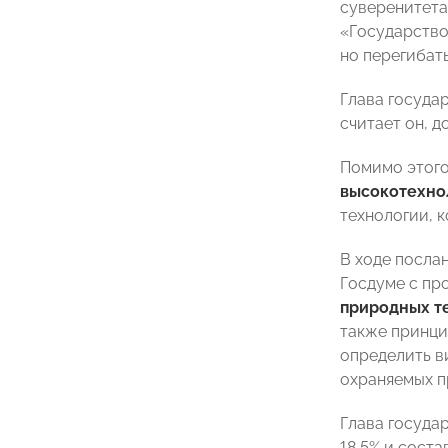
суверенитета
«Государство
но перегибать
Глава госуда
считает он, 
Помимо этого
высокотехно
технологии, 
В ходе посла
Госдуме с пр
природных т
также принци
определить в
охраняемых п
Глава госуда
18,5% и соста