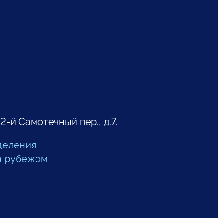
 2-й Самотечный пер., д.7.
деления
а рубежом