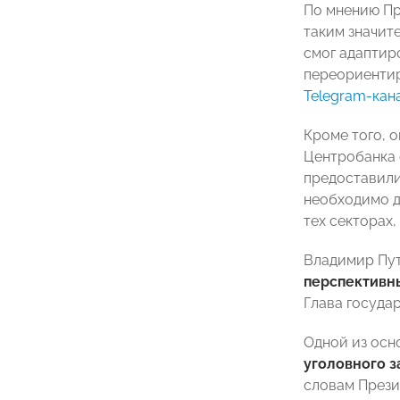
По мнению П
таким значит
смог адаптир
переориентир
Telegram-кан
Кроме того, о
Центробанка 
предоставили
необходимо д
тех секторах
Владимир Пут
перспективн
Глава госуда
Одной из осн
уголовного з
словам Прези