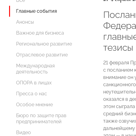
Все
Главные события
Послан
Анонсы
Федера
Важное для бизнеса
главны
Региональное развитие
тезисы
Отраслевое развитие
21 февраля П
Международная
с посланием 
деятельность
внимание он 
ОПОРА в лицах
санкционного 
неутешительн
Пресса о нас
оказался в де
Особое мнение
этом сыграла
средний бизн
Бюро по защите прав
также озвучи
предпринимателей
дальнейшему 
Видео
этом — в наш