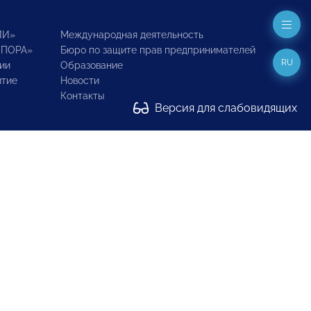
ИИ»
Международная деятельность
ОПОРА»
Бюро по защите прав предпринимателей
RU
ии
Образование
итие
Новости
Контакты
Версия для слабовидящих