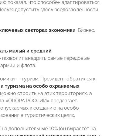
ию показал, что способен адаптироваться.
ельзя допустить здесь вседозволенности,
ключевых секторах экономики
. Бизнес,
ать малый и средний
то позволит внедрять самые передовые
армии и флота.
номики — туризм. Президент обратился к
ии туризма на особо охраняемых
 можно строить на этих территориях, а
кта «ОПОРА РОССИИ» предлагает
допускаемых к созданию на особо
зования в туристических целях.
Т
на дополнительные 10% (он вырастет на
онных накоплений страховое покрытие
в