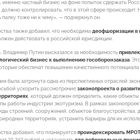
, именно частный бизнес на фоне попыток сдержать Росс
 должно контролировать, что в этой сфере происходит. Н
 палку тоже ни к чему», — подчеркнул он.
рства также добавил, что необходима
деофшоризации в 
должен действовать в российской юрисдикции.
, Владимир Путин высказался за необходимость
привлек
логический бизнес к выполнению гособоронзаказа
. Э
которые обеспечат повышение качественного потенциала 
ния была затронута одна из перспективных отраслей эко
осьбой ускорить рассмотрение
законопроекта о развит
ерриториях
, который должен определить, какие объекты
пы работы индустрии экотуризма. В рамках законопрое
иды строений, сооружений, объектов благоустройства, 
риродных территориях, устранить барьеры для их исполь
рства добавил, что планируется
проиндексировать МРО
вит 19 242 рубля) и установить
для добровольных пенси