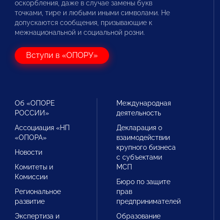
оскорбления, даже в случае замены букв
точками, тире и любыми иными символами. Не
допускаются сообщения, призывающие к
межнациональной и социальной розни.
Вступи в «ОПОРУ»
Об «ОПОРЕ
Международная
РОССИИ»
деятельность
Ассоциация «НП
Декларация о
«ОПОРА»
взаимодействии
крупного бизнеса
Новости
с субъектами
Комитеты и
МСП
Комиссии
Бюро по защите
Региональное
прав
развитие
предпринимателей
Экспертиза и
Образование