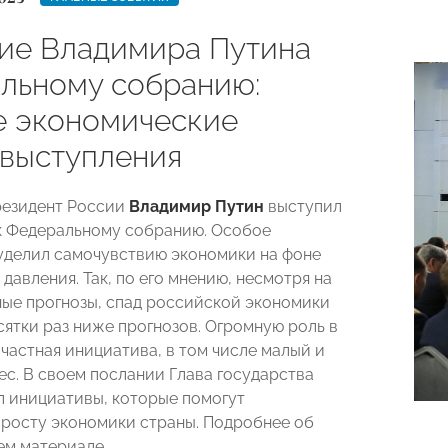
ие Владимира Путина
льному собранию:
е экономические
 выступления
резидент России
Владимир Путин
выступил
к Федеральному собранию. Особое
уделил самочувствию экономики на фоне
давления. Так, по его мнению, несмотря на
ые прогнозы, спад российской экономики
сятки раз ниже прогнозов. Огромную роль в
 частная инициатива, в том числе малый и
ес. В своем послании Глава государства
л инициативы, которые помогут
росту экономики страны. Подробнее об
ем материале.