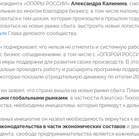
резидента «ОПОРЫ РОССИИ»
Александра Калинина
, сн
ельным во многом благодаря бизнесу, в том числе малому
оваться к тем шокам, которые произошли в прошлом год
оваться на новые рынки сбыта, выстроить новые логисти
але
Глава делового сообщества.
н подчеркивает, что нельзя не отметить и системную раб
с бизнес-объединениями, в том числе с «ОПОРОЙ РОССИ
 меры поддержки для развития своих производств. В это
альше проводить работу и расширять программы поддерж
, которые показали отрицательную динамику по итогам 20
ин заявил, что страна вышла на новые рынки сбыта. Пла
ыми глобальными рынками
, в частности Азиатско-Тихо
рства, необходимы инициативы, которые приведут к дал
овных инициатив он назвал необходимость вернуться к 
аконодательства в части экономических составов
и дви
дента, свобода предпринимательства является важнейш